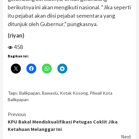
berikutnya ini akan mengikuti nasional. “Jika seperti
itu pejabat akan diisi pejabat sementara yang
ditunjuk oleh Gubernur,” pungkasnya.
(riyan)
458
Bagikan ini:
Tags:
Balikpapan
,
Bawaslu
,
Kotak Kosong
,
Pilwali Kota
Balikpapan
Continue
Previous
KPU Bakal Mendiskualifikasi Petugas Coklit Jika
Reading
Ketahuan Melanggar Ini
Next