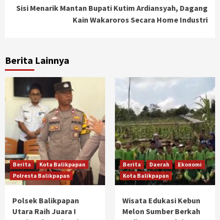
Sisi Menarik Mantan Bupati Kutim Ardiansyah, Dagang
Kain Wakaroros Secara Home Industri
Berita Lainnya
Berita
Kota Balikpapan
Berita
Daerah
Ekonomi
Polresta Balikpapan
Kota Balikpapan
Polsek Balikpapan
Wisata Edukasi Kebun
Utara Raih Juara I
Melon Sumber Berkah