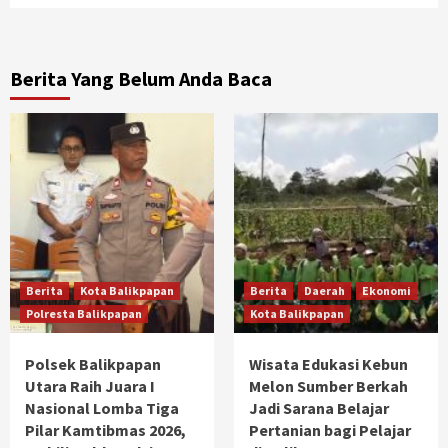
Berita Yang Belum Anda Baca
Berita
Kota Balikpapan
Berita
Daerah
Ekonomi
Polresta Balikpapan
Kota Balikpapan
Polsek Balikpapan
Wisata Edukasi Kebun
Utara Raih Juara I
Melon Sumber Berkah
Nasional Lomba Tiga
Jadi Sarana Belajar
Pilar Kamtibmas 2026,
Pertanian bagi Pelajar