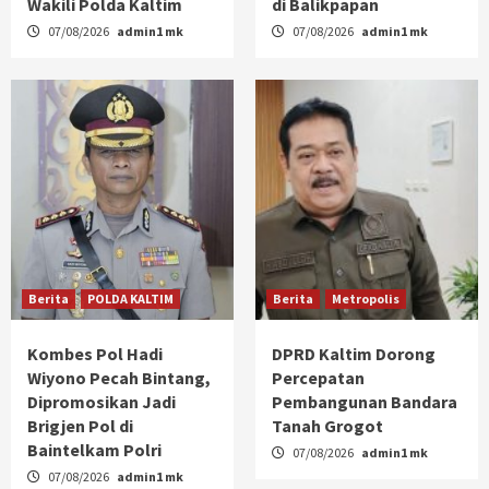
Wakili Polda Kaltim
di Balikpapan
07/08/2026
admin1 mk
07/08/2026
admin1 mk
Berita
POLDA KALTIM
Berita
Metropolis
Kombes Pol Hadi
DPRD Kaltim Dorong
Wiyono Pecah Bintang,
Percepatan
Dipromosikan Jadi
Pembangunan Bandara
Brigjen Pol di
Tanah Grogot
Baintelkam Polri
07/08/2026
admin1 mk
07/08/2026
admin1 mk