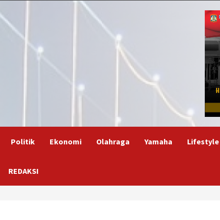
Politik
Ekonomi
Olahraga
Yamaha
Lifestyle
REDAKSI