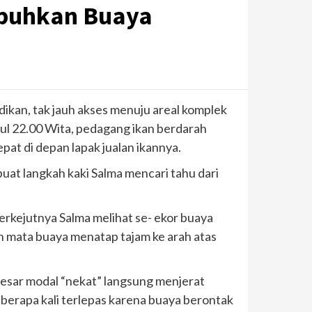
mpuhkan Buaya
dikan, tak jauh akses menuju areal komplek
ul 22.00 Wita, pedagang ikan berdarah
pat di depan lapak jualan ikannya.
uat langkah kaki Salma mencari tahu dari
erkejutnya Salma melihat se- ekor buaya
 mata buaya menatap tajam ke arah atas
besar modal “nekat” langsung menjerat
eberapa kali terlepas karena buaya berontak