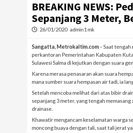
BREAKING NEWS: Ped
Sepanjang 3 Meter, B
26/01/2020
admin1 mk
Sangatta, Metrokaltim.com
– Saat tengah 
perkantoran Pemerintahan Kabupaten Kutai T
Sulawesi Salma di kejutkan dengan suara geme
Karena merasa penasaran akan suara hempasa
mana sumber suara hempasan air tadi, ia lan
Setelah mencoba melihat dari atas bibir dr
sepanjang 3 meter, yang tengah memasang 
drainase.
Khawatir mengancam keselamatan warga seki
moncong buaya dengan tali, saat tali jerat 