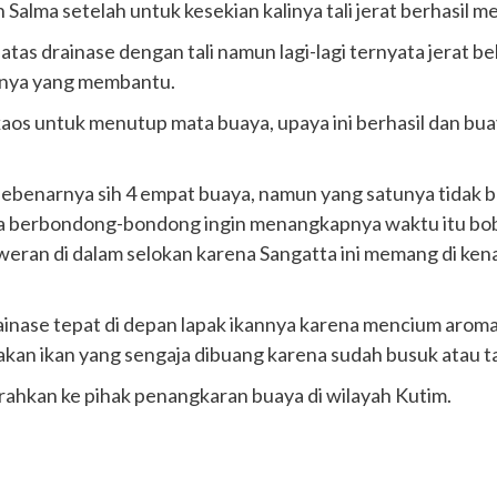
Salma setelah untuk kesekian kalinya tali jerat berhasil m
 atas drainase dengan tali namun lagi-lagi ternyata jerat
nnya yang membantu.
os untuk menutup mata buaya, upaya ini berhasil dan bua
 sebenarnya sih 4 empat buaya, namun yang satunya tidak be
rga berbondong-bondong ingin menangkapnya waktu itu bo
weran di dalam selokan karena Sangatta ini memang di kena
ainase tepat di depan lapak ikannya karena mencium arom
n ikan yang sengaja dibuang karena sudah busuk atau tak
ahkan ke pihak penangkaran buaya di wilayah Kutim.