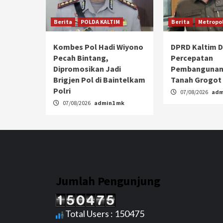
Berita
POLDA KALTIM
Berita
Metropol
Kombes Pol Hadi Wiyono
DPRD Kaltim 
Pecah Bintang,
Percepatan
Dipromosikan Jadi
Pembangunan
Brigjen Pol di Baintelkam
Tanah Grogot
Polri
07/08/2026
adm
07/08/2026
admin1 mk
Jumlah Pengunjung
Total Users : 150475