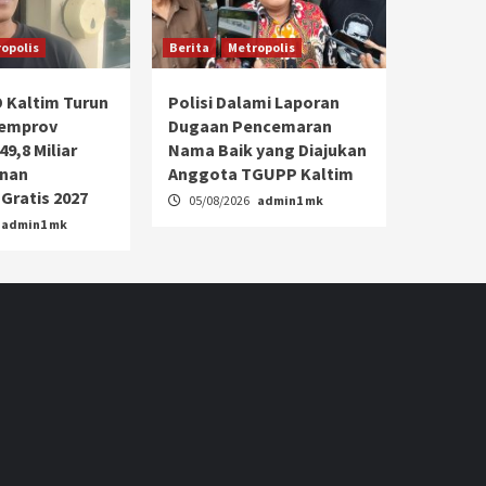
opolis
Berita
Metropolis
 Kaltim Turun
Polisi Dalami Laporan
Pemprov
Dugaan Pencemaran
9,8 Miliar
Nama Baik yang Diajukan
anan
Anggota TGUPP Kaltim
Gratis 2027
05/08/2026
admin1 mk
admin1 mk