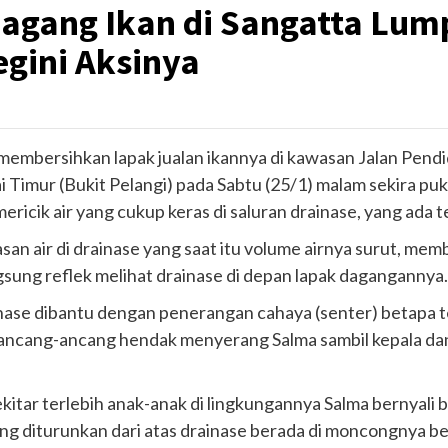
agang Ikan di Sangatta Lu
egini Aksinya
membersihkan lapak jualan ikannya di kawasan Jalan Pendi
imur (Bukit Pelangi) pada Sabtu (25/1) malam sekira puk
ricik air yang cukup keras di saluran drainase, yang ada te
n air di drainase yang saat itu volume airnya surut, memb
gsung reflek melihat drainase di depan lapak dagangannya.
ainase dibantu dengan penerangan cahaya (senter) betapa t
ancang-ancang hendak menyerang Salma sambil kepala dan
tar terlebih anak-anak di lingkungannya Salma bernyali 
yang diturunkan dari atas drainase berada di moncongnya b