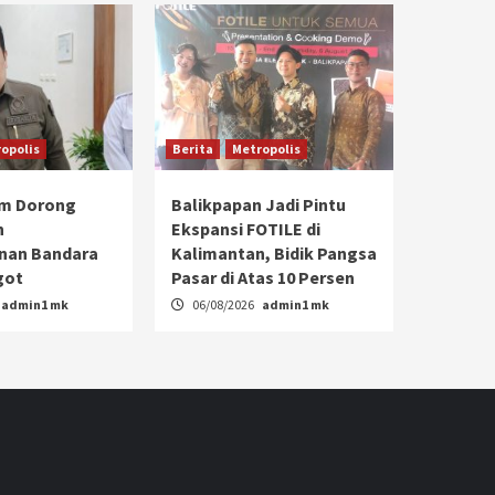
opolis
Berita
Metropolis
im Dorong
Balikpapan Jadi Pintu
n
Ekspansi FOTILE di
an Bandara
Kalimantan, Bidik Pangsa
got
Pasar di Atas 10 Persen
admin1 mk
06/08/2026
admin1 mk