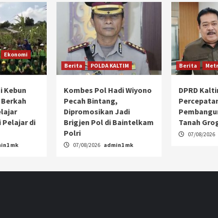
Ekonomi
Berita
POLDA KALTIM
Berita
Metr
i Kebun
Kombes Pol Hadi Wiyono
DPRD Kalt
 Berkah
Pecah Bintang,
Percepata
lajar
Dipromosikan Jadi
Pembangun
 Pelajar di
Brigjen Pol di Baintelkam
Tanah Gro
Polri
07/08/2026
in1 mk
07/08/2026
admin1 mk