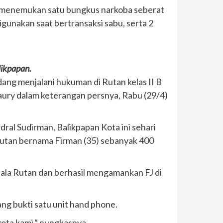
s menemukan satu bungkus narkoba seberat
gunakan saat bertransaksi sabu, serta 2
likpapan.
ang menjalani hukuman di Rutan kelas II B
aury dalam keterangan persnya, Rabu (29/4)
dral Sudirman, Balikpapan Kota ini sehari
utan bernama Firman (35) sebanyak 400
pala Rutan dan berhasil mengamankan FJ di
ng bukti satu unit hand phone.
gota kami,” pungkasnya.