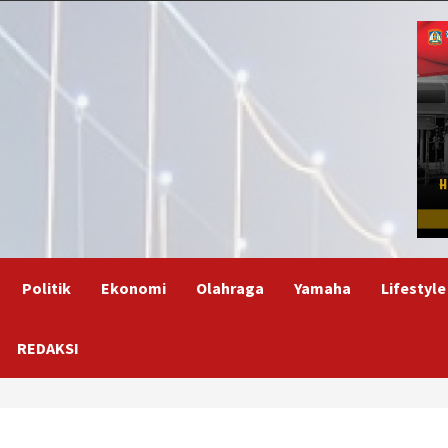
Politik
Ekonomi
Olahraga
Yamaha
Lifestyle
REDAKSI