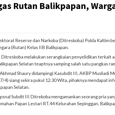
as Rutan Balikpapan, Warga
rektorat Reserse dan Narkoba (Ditreskoba) Polda Kaltim 
gara (Rutan) Kelas IIB Balikpapan.
II Ditreskoba melakukan serangkaian penyelidikan terkait 
likpapan Selatan teaptnya samping salah satu pangkas ra
 Akhmad Shaury didampingi Kasubdit III, AKBP Musliadi 
7/4) siang sekira pukul 12.30 Wita, pihaknya mendapat inf
kpapan Selatan.
opsnal Subdit III Ditrekoba mengamankan seorang pria yan
umahan Papan Lestari RT.44 Kelurahan Sepinggan, Balikp