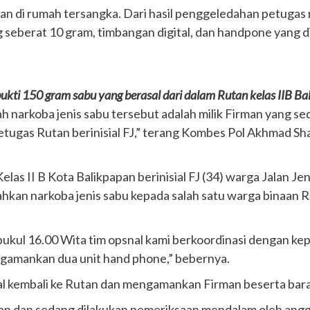
an di rumah tersangka. Dari hasil penggeledahan petuga
seberat 10 gram, timbangan digital, dan handpone yang di
ukti 150 gram sabu yang berasal dari dalam Rutan kelas IIB Ba
 narkoba jenis sabu tersebut adalah milik Firman yang sed
tugas Rutan berinisial FJ,” terang Kombes Pol Akhmad Sh
as II B Kota Balikpapan berinisial FJ (34) warga Jalan Jen
an narkoba jenis sabu kepada salah satu warga binaan R
ukul 16.00 Wita tim opsnal kami berkoordinasi dengan ke
gamankan dua unit hand phone,” bebernya.
al kembali ke Rutan dan mengamankan Firman beserta bara
nkan dan sedang dilakukan pemeriksaan mendalam oleh ang