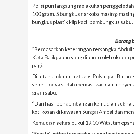
Polisi pun langsung melakukan penggeledah
100 gram, 5 bungkus narkoba masing-masing 
bungkus plastik klip kecil pembungkus sabu.
Barang b
“Berdasarkan keterangan tersangka Abdullah
Kota Balikpapan yang dibantu oleh oknum pe
pagi.
Diketahui oknum petugas Polsuspas Rutan Kel
sebelumnya sudah memasukan dan menyerahk
gram sabu.
“Dari hasil pengembangan kemudian sekira p
kos-kosan di kawasan Sungai Ampal dan men
Kemudian sekira pukul 19.00 Wita, tim opsn
“Saat ini ketiga tersangka sudah kami ama