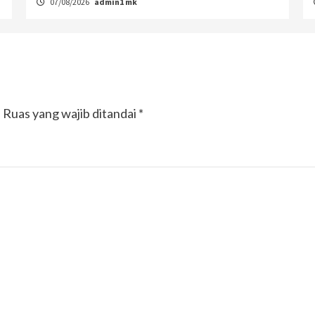
07/08/2026
admin1 mk
.
Ruas yang wajib ditandai
*