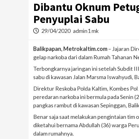
Dibantu Oknum Petug
Penyuplai Sabu
29/04/2020
admin1 mk
Balikpapan, Metrokaltim.com
– Jajaran Di
gelap narkoba dari dalam Rumah Tahanan Ne
Terbongkarnya jaringan ini setelah Subdit I
sabu di kawasan Jalan Marsma Iswahyudi, Ba
Direktur Reskoba Polda Kaltim, Kombes Pol
peredaran narkoba ini bermula pada Senin (2
pangkas rambut di kawasan Sepinggan, Bali
Benar saja saat melakukan pengintaian tim 
diketahui bernama Abdullah (36) warga Per
dalam rumahnya.