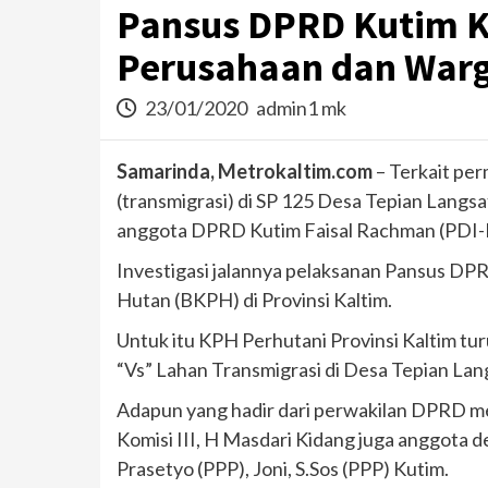
Pansus DPRD Kutim K
Perusahaan dan Warg
23/01/2020
admin1 mk
Samarinda, Metrokaltim.com
– Terkait pe
(transmigrasi) di SP 125 Desa Tepian Langs
anggota DPRD Kutim Faisal Rachman (PDI-
Investigasi jalannya pelaksanan Pansus D
Hutan (BKPH) di Provinsi Kaltim.
Untuk itu KPH Perhutani Provinsi Kaltim 
“Vs” Lahan Transmigrasi di Desa Tepian Lan
Adapun yang hadir dari perwakilan DPRD me
Komisi III, H Masdari Kidang juga anggot
Prasetyo (PPP), Joni, S.Sos (PPP) Kutim.