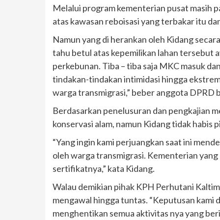
Melalui program kementerian pusat masih p
atas kawasan reboisasi yang terbakar itu 
Namun yang di herankan oleh Kidang secara
tahu betul atas kepemilikan lahan tersebu
perkebunan. Tiba – tiba saja MKC masuk da
tindakan-tindakan intimidasi hingga ekstr
warga transmigrasi,” beber anggota DPRD b
Berdasarkan penelusuran dan pengkajian me
konservasi alam, namun Kidang tidak habis p
“Yang ingin kami perjuangkan saat ini mend
oleh warga transmigrasi. Kementerian yang 
sertifikatnya,” kata Kidang.
Walau demikian pihak KPH Perhutani Kaltim
mengawal hingga tuntas. “Keputusan kami 
menghentikan semua aktivitas nya yang ber