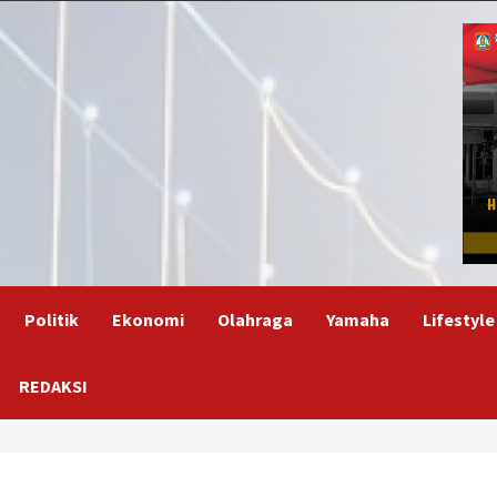
Politik
Ekonomi
Olahraga
Yamaha
Lifestyle
REDAKSI