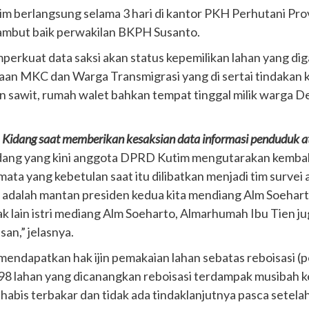
tim berlangsung selama 3 hari di kantor PKH Perhutani Prov
ambut baik perwakilan BKPH Susanto.
kuat data saksi akan status kepemilikan lahan yang dig
haan MKC dan Warga Transmigrasi yang di sertai tindak
sawit, rumah walet bahkan tempat tinggal milik warga D
Kidang saat memberikan kesaksian data informasi penduduk at
 Kidang yang kini anggota DPRD Kutim mengutarakan kemb
 mata yang kebetulan saat itu dilibatkan menjadi tim surve
 adalah mantan presiden kedua kita mendiang Alm Soehar
k lain istri mediang Alm Soeharto, Almarhumah Ibu Tien jug
an,” jelasnya.
endapatkan hak ijin pemakaian lahan sebatas reboisasi (
98 lahan yang dicanangkan reboisasi terdampak musibah keb
habis terbakar dan tidak ada tindaklanjutnya pasca setelah