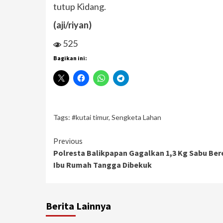
tutup Kidang.
(aji/riyan)
525
Bagikan ini:
Tags:
#kutai timur
,
Sengketa Lahan
Continue
Previous
Polresta Balikpapan Gagalkan 1,3 Kg Sabu Ber
Reading
Ibu Rumah Tangga Dibekuk
Berita Lainnya