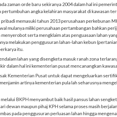
ada zaman orde baru sekiranya 2004 dalam hal ini pemerin
dan pertumbuhan angka kelahiran masyarakat di kawasan t
 pribadi memasuki tahun 2013 perusahaan perkebunan MKC
t awal mulanya miliki perusahaan pertambangan bahkan pe
n menyerobot serta mengklaim atas penguasaan lahan yang
emnya melakukan penggusuran lahan-lahan kebun (pertanian
erkarya itu.
ndalam lahan yang disengketa masuk ranah zona terlaran
ikir dalam hal ini kementerian pusat mencanangkan kawasan
esak Kementerian Pusat untuk dapat mengeluarkan sertifika
menjamin artinya kementerian pula lah seharusnya mengel
 melalui BKPH menyambut baik hasil pansus lahan sengke
dari dewan maupun pihaj KPH selama proses masih berjal
imbas pada penggusuran perluasan lahan hingga mengenai