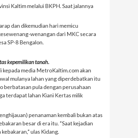
insi Kaltim melalui BKPH. Saat jalannya
arap dan dikemudian hari memicu
an kesewenang-wenangan dari MKC secara
esa SP-8 Bengalon.
as kepemilikan tanah.
ali kepada media MetroKaltim.com akan
i awal mulanya lahan yang diperdebatkan itu
to berbatasan pula dengan perusahaan
a terdapat lahan Kiani Kertas milik
penghijauan) penanaman kembali bukan atas
akaran besar di era itu. “Saat kejadian
 kebakaran,” ulas Kidang.