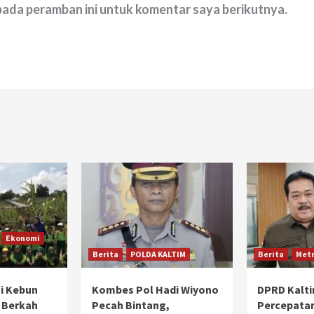
 pada peramban ini untuk komentar saya berikutnya.
Ekonomi
Berita
POLDA KALTIM
Berita
Metr
i Kebun
Kombes Pol Hadi Wiyono
DPRD Kalt
 Berkah
Pecah Bintang,
Percepata