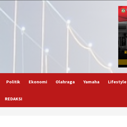
Politik
Ekonomi
Olahraga
Yamaha
Lifestyle
REDAKSI