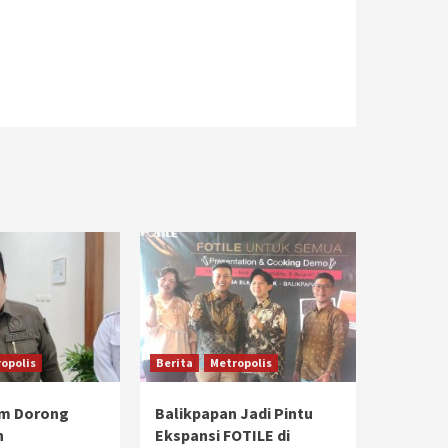
opolis
Berita
Metropolis
im Dorong
Balikpapan Jadi Pintu
n
Ekspansi FOTILE di