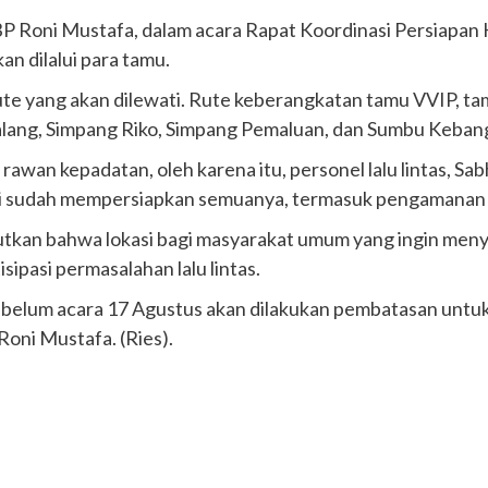
AKBP Roni Mustafa, dalam acara Rapat Koordinasi Persiapa
n dilalui para tamu.
ute yang akan dilewati. Rute keberangkatan tamu VVIP, ta
lang, Simpang Riko, Simpang Pemaluan, dan Sumbu Kebang
 rawan kepadatan, oleh karena itu, personel lalu lintas, 
ami sudah mempersiapkan semuanya, termasuk pengamanan
utkan bahwa lokasi bagi masyarakat umum yang ingin meny
ipasi permasalahan lalu lintas.
elum acara 17 Agustus akan dilakukan pembatasan untuk
Roni Mustafa. (Ries).