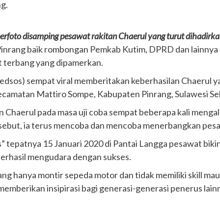
ng.
rfoto disamping pesawat rakitan Chaerul yang turut dihadirk
Pinrang baik rombongan Pemkab Kutim, DPRD dan lainnya 
t terbang yang dipamerkan.
 (medsos) sempat viral memberitakan keberhasilan Chaerul 
ecamatan Mattiro Sompe, Kabupaten Pinrang, Sulawesi Se
 Chaerul pada masa uji coba sempat beberapa kali menga
sebut, ia terus mencoba dan mencoba menerbangkan pesa
” tepatnya 15 Januari 2020 di Pantai Langga pesawat bik
berhasil mengudara dengan sukses.
g hanya montir sepeda motor dan tidak memiliki skill m
berikan insipirasi bagi generasi-generasi penerus lainn