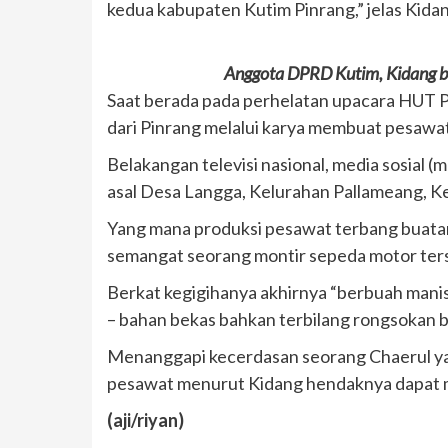
kedua kabupaten Kutim Pinrang,” jelas Kida
Anggota DPRD Kutim, Kidang be
Saat berada pada perhelatan upacara HUT 
dari Pinrang melalui karya membuat pesawa
Belakangan televisi nasional, media sosial
asal Desa Langga, Kelurahan Pallameang, K
Yang mana produksi pesawat terbang buatan
semangat seorang montir sepeda motor ter
Berkat kegigihanya akhirnya “berbuah manis
– bahan bekas bahkan terbilang rongsokan 
Menanggapi kecerdasan seorang Chaerul yan
pesawat menurut Kidang hendaknya dapat mem
(aji/riyan)