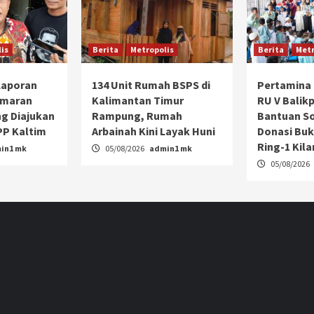
is
Berita
Metropolis
Berita
Metr
 Laporan
134 Unit Rumah BSPS di
Pertamina 
emaran
Kalimantan Timur
RU V Balik
g Diajukan
Rampung, Rumah
Bantuan So
P Kaltim
Arbainah Kini Layak Huni
Donasi Buk
Ring-1 Kil
in1 mk
05/08/2026
admin1 mk
05/08/2026