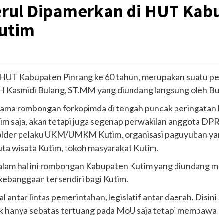
rul Dipamerkan di HUT Kabup
utim
HUT Kabupaten Pinrang ke 60 tahun, merupakan suatu pe
 H Kasmidi Bulang, ST.MM yang diundang langsung oleh Bu
ma rombongan forkopimda di tengah puncak peringatan ha
Kutim saja, akan tetapi juga segenap perwakilan anggota 
lder pelaku UKM/UMKM Kutim, organisasi paguyuban yang 
 duta wisata Kutim, tokoh masyarakat Kutim.
alam hal ini rombongan Kabupaten Kutim yang diundang m
ebanggaan tersendiri bagi Kutim.
antar lintas pemerintahan, legislatif antar daerah. Disini
ak hanya sebatas tertuang pada MoU saja tetapi membawa 