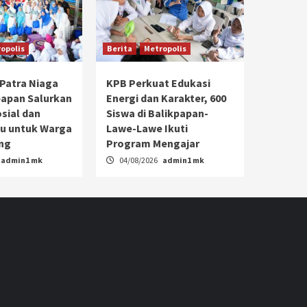
opolis
Berita
Metropolis
Patra Niaga
KPB Perkuat Edukasi
papan Salurkan
Energi dan Karakter, 600
sial dan
Siswa di Balikpapan-
u untuk Warga
Lawe-Lawe Ikuti
ang
Program Mengajar
admin1 mk
04/08/2026
admin1 mk