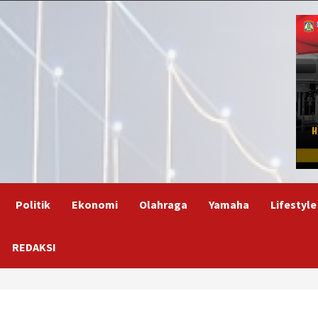
Politik
Ekonomi
Olahraga
Yamaha
Lifestyle
REDAKSI