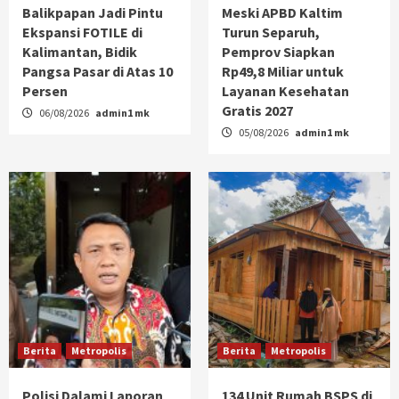
Balikpapan Jadi Pintu
Meski APBD Kaltim
Ekspansi FOTILE di
Turun Separuh,
Kalimantan, Bidik
Pemprov Siapkan
Pangsa Pasar di Atas 10
Rp49,8 Miliar untuk
Persen
Layanan Kesehatan
Gratis 2027
06/08/2026
admin1 mk
05/08/2026
admin1 mk
Berita
Metropolis
Berita
Metropolis
Polisi Dalami Laporan
134 Unit Rumah BSPS di