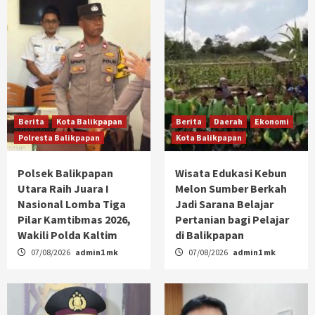
Berita
Kota Balikpapan
Berita
Daerah
Ekonomi
Polresta Balikpapan
Kota Balikpapan
Polsek Balikpapan
Wisata Edukasi Kebun
Utara Raih Juara I
Melon Sumber Berkah
Nasional Lomba Tiga
Jadi Sarana Belajar
Pilar Kamtibmas 2026,
Pertanian bagi Pelajar
Wakili Polda Kaltim
di Balikpapan
07/08/2026
admin1 mk
07/08/2026
admin1 mk