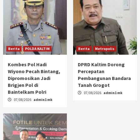
Berita
POLDA KALTIM
Berita
Metropolis
Kombes Pol Hadi
DPRD Kaltim Dorong
Wiyono Pecah Bintang,
Percepatan
Dipromosikan Jadi
Pembangunan Bandara
Brigjen Pol di
Tanah Grogot
Baintelkam Polri
07/08/2026
admin1 mk
07/08/2026
admin1 mk