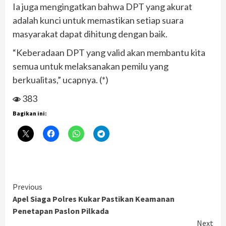
Ia juga mengingatkan bahwa DPT yang akurat
adalah kunci untuk memastikan setiap suara
masyarakat dapat dihitung dengan baik.
“Keberadaan DPT yang valid akan membantu kita
semua untuk melaksanakan pemilu yang
berkualitas,” ucapnya. (*)
383
Bagikan ini:
Continue
Previous
Apel Siaga Polres Kukar Pastikan Keamanan
Reading
Penetapan Paslon Pilkada
Next