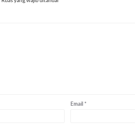
.
Ruas yang wajib ditandai
*
Email
*