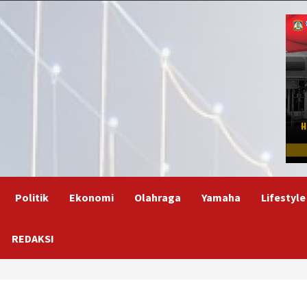
Politik
Ekonomi
Olahraga
Yamaha
Lifestyle
REDAKSI