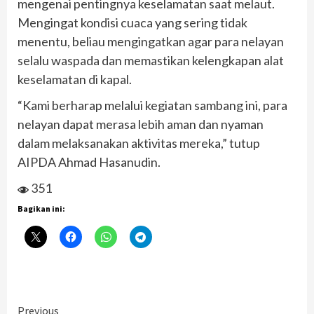
mengenai pentingnya keselamatan saat melaut.
Mengingat kondisi cuaca yang sering tidak
menentu, beliau mengingatkan agar para nelayan
selalu waspada dan memastikan kelengkapan alat
keselamatan di kapal.
“Kami berharap melalui kegiatan sambang ini, para
nelayan dapat merasa lebih aman dan nyaman
dalam melaksanakan aktivitas mereka,” tutup
AIPDA Ahmad Hasanudin.
351
Bagikan ini:
Continue
Previous