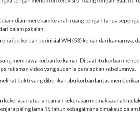
sangka tengah menonton televisi di ruang tengah. Saat itu
diam-diam merekam ke arah ruang tengah tanpa sepengeta
ari dalam pakaian.
rena ibu korban berinisial WH (53) keluar dari kamarnya, 
ngsung membawa korban ke kamar. Di saat itu korban mence
upa rekaman video yang sudah ia persiapkan sebelumnya.
hat bukti yang diberikan, ibu korban lantas memberikan 
an kekerasan atau ancaman kekerasan memaksa anak mel
enjara paling lama 15 tahun sebagaimana dimaksud dalam Pas