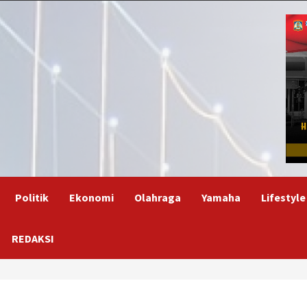
Politik
Ekonomi
Olahraga
Yamaha
Lifestyle
REDAKSI