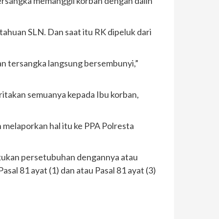
 tersangka memanggil korban dengan dalih
huan SLN. Dan saat itu RK dipeluk dari
dan tersangka langsung bersembunyi,”
ritakan semuanya kepada Ibu korban,
melaporkan hal itu ke PPA Polresta
akukan persetubuhan dengannya atau
al 81 ayat (1) dan atau Pasal 81 ayat (3)