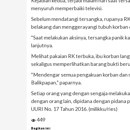
Kejadian kedua, terjadi malam hari saat ter
menyuruh memperbaiki televisi.
Sebelum mendatangi tersangka, rupanya RK 
belakang dan menggerayangi tubuh korban d
“Saat melakukan aksinya, tersangka panik ka
lanjutnya.
Melihat pakaian RK terbuka, ibu korban la
sekaligus memperlihatkan barang bukti ber
“Mendengar semua pengakuan korban dan meli
Balikpapan,” paparnya.
Setiap orang yang dengan sengaja melakuk
dengan orang lain, dipidana dengan pidana p
UURI No. 17 Tahun 2016. (milikku/ries)
449
Bagikan ini: