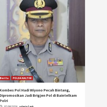
Berita
POLDA KALTIM
Kombes Pol Hadi Wiyono Pecah Bintang,
Dipromosikan Jadi Brigjen Pol di Baintelkam
Polri
07/08/2026
admin1 mk