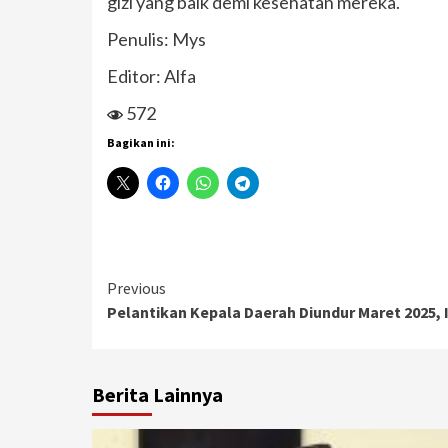
gizi yang baik demi kesehatan mereka.
Penulis: Mys
Editor: Alfa
572
Bagikan ini:
Continue
Previous
Pelantikan Kepala Daerah Diundur Maret 2025, 
Reading
Berita Lainnya