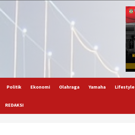
Politik
Ekonomi
Olahraga
Yamaha
Lifestyle
REDAKSI