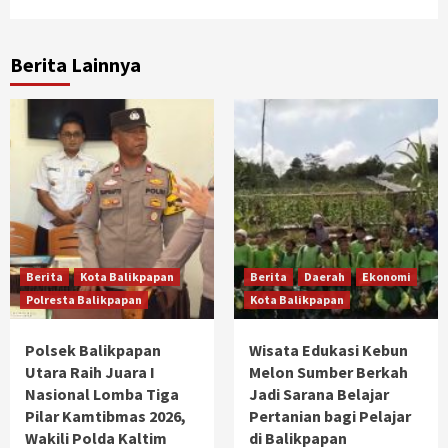
Berita Lainnya
Berita
Kota Balikpapan
Berita
Daerah
Ekonomi
Polresta Balikpapan
Kota Balikpapan
Polsek Balikpapan
Wisata Edukasi Kebun
Utara Raih Juara I
Melon Sumber Berkah
Nasional Lomba Tiga
Jadi Sarana Belajar
Pilar Kamtibmas 2026,
Pertanian bagi Pelajar
Wakili Polda Kaltim
di Balikpapan