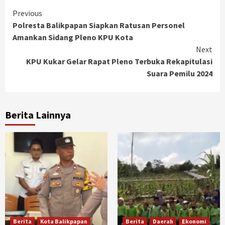
Continue
Previous
Polresta Balikpapan Siapkan Ratusan Personel
Reading
Amankan Sidang Pleno KPU Kota
Next
KPU Kukar Gelar Rapat Pleno Terbuka Rekapitulasi
Suara Pemilu 2024
Berita Lainnya
Berita
Kota Balikpapan
Berita
Daerah
Ekonomi