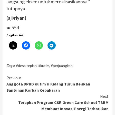
langsung eksen untuk merealisasikannya,”
tutupnya.
(aji/riyan)
554
Bagikan ini:
Tags:
#desa tepian
,
#kutim
,
#perjuangkan
Continue
Previous
Anggota DPRD Kutim H Kidang Turun Berikan
Reading
Santunan Korban Kebakaran
Next
Terapkan Program CSR Green Care School TBBM
Membuat Inovasi Energi Terbarukan