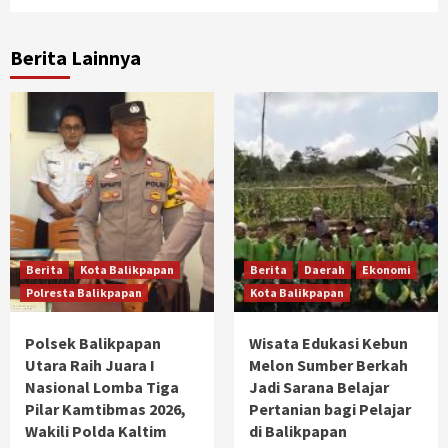
Berita Lainnya
Berita
Kota Balikpapan
Berita
Daerah
Ekonomi
Polresta Balikpapan
Kota Balikpapan
Polsek Balikpapan
Wisata Edukasi Kebun
Utara Raih Juara I
Melon Sumber Berkah
Nasional Lomba Tiga
Jadi Sarana Belajar
Pilar Kamtibmas 2026,
Pertanian bagi Pelajar
Wakili Polda Kaltim
di Balikpapan