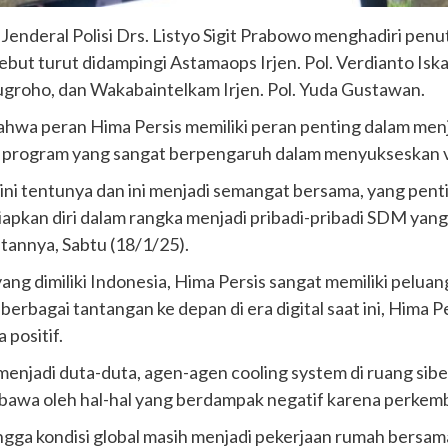
 Jenderal Polisi Drs. Listyo Sigit Prabowo menghadiri p
ebut turut didampingi Astamaops Irjen. Pol. Verdianto Iska
Nugroho, dan Wakabaintelkam Irjen. Pol. Yuda Gustawan.
hwa peran Hima Persis memiliki peran penting dalam men
ai program yang sangat berpengaruh dalam menyukseskan vi
ini tentunya dan ini menjadi semangat bersama, yang penti
apkan diri dalam rangka menjadi pribadi-pribadi SDM yan
tannya, Sabtu (18/1/25).
ang dimiliki Indonesia, Hima Persis sangat memiliki pel
erbagai tantangan ke depan di era digital saat ini, Hima 
positif.
enjadi duta-duta, agen-agen cooling system di ruang sib
rbawa oleh hal-hal yang berdampak negatif karena perkem
ingga kondisi global masih menjadi pekerjaan rumah bersa