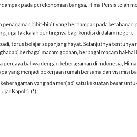
 berdampak pada perekonomian bangsa, Hima Persis telah
am penanaman bibit-bibit yang berdampak pada ketahanan p
juga tak kalah pentingnya bagi kondisi di dalam negeri.
adi, terus belajar sepanjang hayat. Selanjutnya tentunya ni
nghadapi berbagai macam godaan, berbagai macam hal-hal bu
uga percaya bahwa dengan keberagaman di Indonesia, Hima 
a yang menjadi pekerjaan rumah bersama dan visi misi ban
 keberagaman yang ada menjadi satu kekuatan besar untuk 
jar Kapolri. (*).