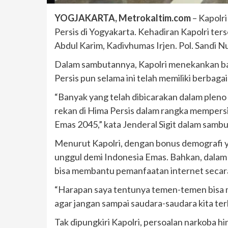
YOGJAKARTA, Metrokaltim.com
– Kapolri
Persis di Yogyakarta. Kehadiran Kapolri ters
Abdul Karim, Kadivhumas Irjen. Pol. Sandi 
Dalam sambutannya, Kapolri menekankan ba
Persis pun selama ini telah memiliki berbag
“Banyak yang telah dibicarakan dalam pleno 
rekan di Hima Persis dalam rangka mempersi
Emas 2045,” kata Jenderal Sigit dalam sambu
Menurut Kapolri, dengan bonus demografi y
unggul demi Indonesia Emas. Bahkan, dalam b
bisa membantu pemanfaatan internet secara 
“Harapan saya tentunya temen-temen bisa m
agar jangan sampai saudara-saudara kita te
Tak dipungkiri Kapolri, persoalan narkoba h