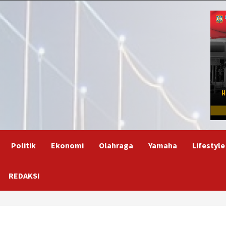
Politik
Ekonomi
Olahraga
Yamaha
Lifestyle
REDAKSI