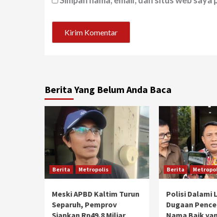
Simpan nama, email, dan situs web saya
Berita Yang Belum Anda Baca
Berita
Metropolis
Berita
Metropol
Meski APBD Kaltim Turun
Polisi Dalami
Separuh, Pemprov
Dugaan Penc
Siapkan Rp49,8 Miliar
Nama Baik yan