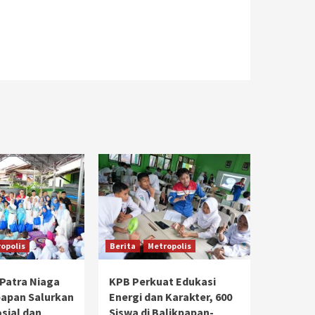
opolis
Berita
Metropolis
Patra Niaga
KPB Perkuat Edukasi
papan Salurkan
Energi dan Karakter, 600
sial dan
Siswa di Balikpapan-