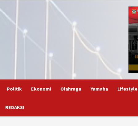
Politik
Ekonomi
Olahraga
Yamaha
Lifestyle
REDAKSI