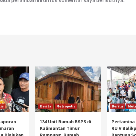
 pada peramban ini untuk komentar saya berikutnya.
is
Berita
Metropolis
Berita
Metr
 Laporan
134 Unit Rumah BSPS di
Pertamina 
emaran
Kalimantan Timur
RU V Balik
g Diajukan
Rampung, Rumah
Bantuan So