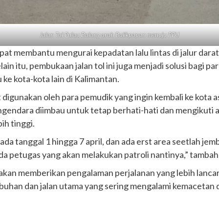
Jalan Tol Pulau Balang arah Balikpapan menuju PPU
dapat membantu mengurai kepadatan lalu lintas di jalur dar
elain itu, pembukaan jalan tol ini juga menjadi solusi bagi
 ke kota-kota lain di Kalimantan.
at digunakan oleh para pemudik yang ingin kembali ke kota 
endara diimbau untuk tetap berhati-hati dan mengikuti atur
h tinggi.
pada tanggal 1 hingga 7 april, dan ada erst area seetlah j
ada petugas yang akan melakukan patroli nantinya,” tambah
n akan memberikan pengalaman perjalanan yang lebih lanc
buhan dan jalan utama yang sering mengalami kemacetan di