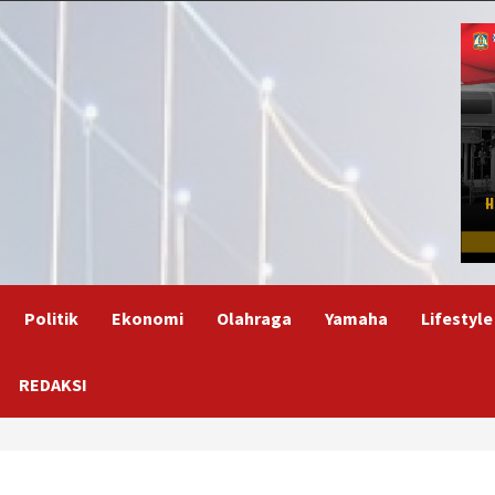
Politik
Ekonomi
Olahraga
Yamaha
Lifestyle
REDAKSI