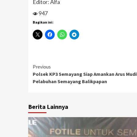
Editor: Alfa
947
Bagikan ini:
Continue
Previous
Polsek KP3 Semayang Siap Amankan Arus Mudi
Reading
Pelabuhan Semayang Balikpapan
Berita Lainnya