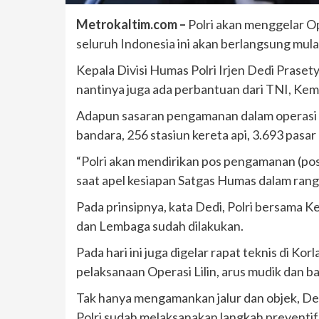
Metrokaltim.com –
Polri akan menggelar O
seluruh Indonesia ini akan berlangsung mul
Kepala Divisi Humas Polri Irjen Dedi Prasety
nantinya juga ada perbantuan dari TNI, Kem
Adapun sasaran pengamanan dalam operasi ini
bandara, 256 stasiun kereta api, 3.693 pasa
“Polri akan mendirikan pos pengamanan (pos
saat apel kesiapan Satgas Humas dalam rangk
Pada prinsipnya, kata Dedi, Polri bersama 
dan Lembaga sudah dilakukan.
Pada hari ini juga digelar rapat teknis di Ko
pelaksanaan Operasi Lilin, arus mudik dan
Tak hanya mengamankan jalur dan objek, De
Polri sudah melaksanakan langkah preventif 