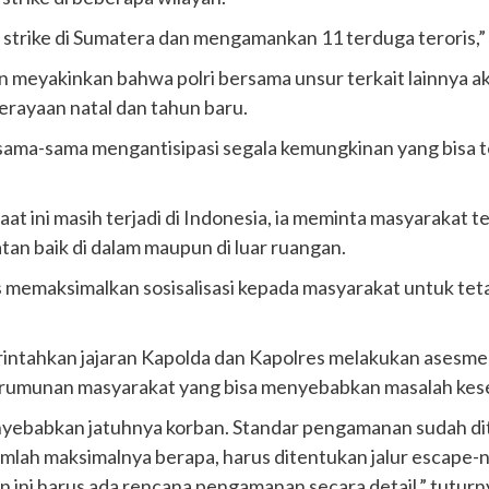
strike di Sumatera dan mengamankan 11 terduga teroris,”
n meyakinkan bahwa polri bersama unsur terkait lainnya 
rayaan natal dan tahun baru.
ma-sama mengantisipasi segala kemungkinan yang bisa ter
at ini masih terjadi di Indonesia, ia meminta masyarakat
an baik di dalam maupun di luar ruangan.
us memaksimalkan sosisalisasi kepada masyarakat untuk te
intahkan jajaran Kapolda dan Kapolres melakukan asesmen
erumunan masyarakat yang bisa menyebabkan masalah kes
a menyebabkan jatuhnya korban. Standar pengamanan sudah d
mlah maksimalnya berapa, harus ditentukan jalur escape-
ini harus ada rencana pengamanan secara detail,” tuturny