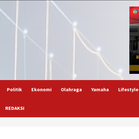
Politik
Ekonomi
Olahraga
Yamaha
Lifestyle
REDAKSI