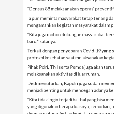
“Densus 88 melaksanakan operasi preventif 
Ia pun meminta masyarakat tetap tenang da
mengamankan kegiatan masyarakat dalam pe
“Kita juga mohon dukungan masyarakat bersa
baru,” katanya.
Terkait dengan penyebaran Covid-19 yang sa
protokol kesehatan saat melaksanakan kegiat
Pihak Polri, TNI serta Pemda juga akan ter
melaksanakan aktivitas di luar rumah.
Dedi menuturkan, Kapolri juga sudah memer
menjadi penting untuk mencegah adanya k
“Kita tidak ingin terjadi hal-hal yang bis
yang digunakan berapa luasnya, kemudian ju
dengan matang. Setiap kegiatan pengamanan 