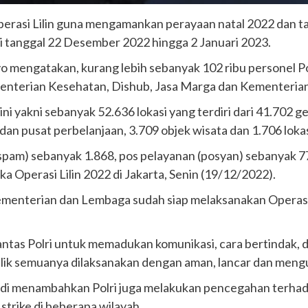
perasi Lilin guna mengamankan perayaan natal 2022 dan ta
ai tanggal 22 Desember 2022 hingga 2 Januari 2023.
o mengatakan, kurang lebih sebanyak 102 ribu personel Polri
enterian Kesehatan, Dishub, Jasa Marga dan Kementerian 
 yakni sebanyak 52.636 lokasi yang terdiri dari 41.702 ge
r dan pusat perbelanjaan, 3.709 objek wisata dan 1.706 lok
pam) sebanyak 1.868, pos pelayanan (posyan) sebanyak 77
a Operasi Lilin 2022 di Jakarta, Senin (19/12/2022).
Kementerian dan Lembaga sudah siap melaksanakan Operasi
rlantas Polri untuk memadukan komunikasi, cara bertindak, d
 balik semuanya dilaksanakan dengan aman, lancar dan men
di menambahkan Polri juga melakukan pencegahan terhada
strike di beberapa wilayah.