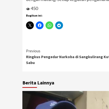
450
Bagikan ini:
Continue
Previous
Ringkus Pengedar Narkoba di Sangkulirang Kut
Reading
Sabu
Berita Lainnya