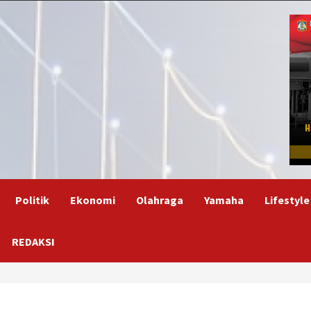
Politik
Ekonomi
Olahraga
Yamaha
Lifestyle
REDAKSI