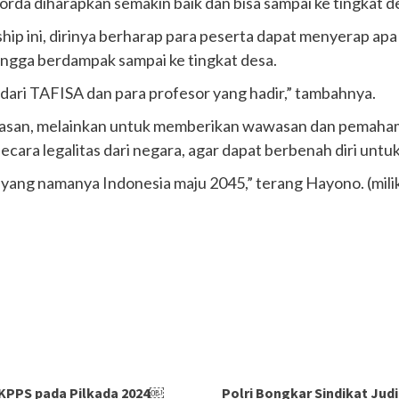
rda diharapkan semakin baik dan bisa sampai ke tingkat de
p ini, dirinya berharap para peserta dapat menyerap apa 
ngga berdampak sampai ke tingkat desa.
dari TAFISA dan para profesor yang hadir,” tambahnya.
alasan, melainkan untuk memberikan wawasan dan pemaha
ara legalitas dari negara, agar dapat berbenah diri un
 yang namanya Indonesia maju 2045,” terang Hayono. (mili
 KPPS pada Pilkada 2024￼
Polri Bongkar Sindikat Jud