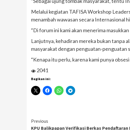
“Sebagai ujung tombak masyarakat, tentu Ino
Melalui kegiatan TAFISA Workshop Leadershi
menambah wawasan secara Internasional hi
“Di forum ini kami akan menerima masukkan 
Lanjutnya, kehadiran mereka bukan tanpa 
masyarakat dengan penguatan-penguatan sec
“Kenapa itu perlu, karena kami punya obsesi
2041
Bagikan ini:
Continue
Previous
KPU Balikpapan Verifikasi Berkas Pendaftaran