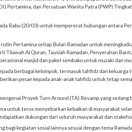
I) Pertamina, dan Persatuan Wanita Patra (PWP) Tingkat 
a pada Rabu (20/03) untuk mempererat hubungan antara P
m rutin Pertamina setiap Bulan Ramadan untuk meningkatk
erti Tilawah Al Quran, Tausiah Ramadan, Penyerahan Bant
 operasional masjid dan paket sembako untuk muzaki dan mu
epada berbagai kelompok, termasuk tahfidz dan keluarga 
berikan pesan kepada anak-anak tahfidz untuk tetap sem
si mengenai Proyek Turn Around (TA) Revamp yang sedang 
na untuk terus menyebarkan kebaikan di masyarakat selam
mendapatkan dukungan dari seluruh masyarakat dan stakeho
g bagi kegiatan sosial lainnya sesuai dengan tema Ramad