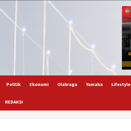
Politik
Ekonomi
Olahraga
Yamaha
Lifestyle
REDAKSI