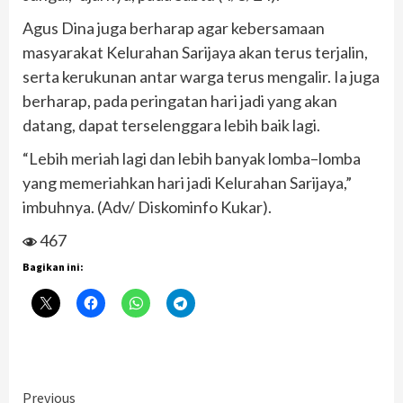
Agus Dina juga berharap agar kebersamaan
masyarakat Kelurahan Sarijaya akan terus terjalin,
serta kerukunan antar warga terus mengalir. Ia juga
berharap, pada peringatan hari jadi yang akan
datang, dapat terselenggara lebih baik lagi.
“Lebih meriah lagi dan lebih banyak lomba–lomba
yang memeriahkan hari jadi Kelurahan Sarijaya,”
imbuhnya. (Adv/ Diskominfo Kukar).
467
Bagikan ini:
Continue
Previous