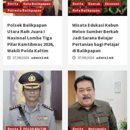
Berita
Kota Balikpapan
Berita
Daerah
Ekonomi
Polresta Balikpapan
Kota Balikpapan
Polsek Balikpapan
Wisata Edukasi Kebun
Utara Raih Juara I
Melon Sumber Berkah
Nasional Lomba Tiga
Jadi Sarana Belajar
Pilar Kamtibmas 2026,
Pertanian bagi Pelajar
Wakili Polda Kaltim
di Balikpapan
07/08/2026
admin1 mk
07/08/2026
admin1 mk
Berita
POLDA KALTIM
Berita
Metropolis