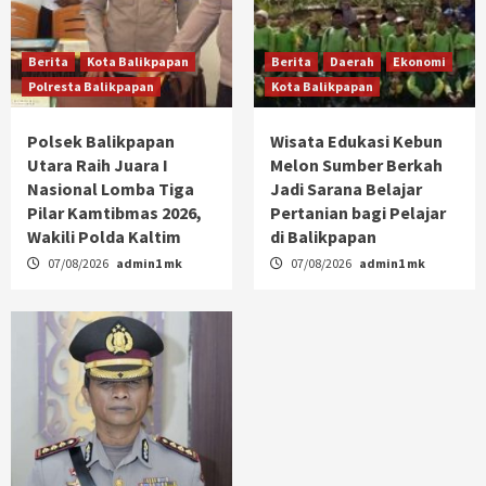
Berita
Kota Balikpapan
Berita
Daerah
Ekonomi
Polresta Balikpapan
Kota Balikpapan
Polsek Balikpapan
Wisata Edukasi Kebun
Utara Raih Juara I
Melon Sumber Berkah
Nasional Lomba Tiga
Jadi Sarana Belajar
Pilar Kamtibmas 2026,
Pertanian bagi Pelajar
Wakili Polda Kaltim
di Balikpapan
07/08/2026
admin1 mk
07/08/2026
admin1 mk