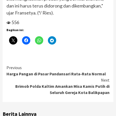
dan ini harus terus didorong dan dikembangkan,”
ujar Fransetya. (*/ Ries).
556
Bagikan ini:
Continue
Previous
Harga Pangan di Pasar Pandansari Rata-Rata Normal
Reading
Next
Brimob Polda Kaltim Amankan Misa Kamis Putih di
Seluruh Gereja Kota Balikpapan
Berita Lainnya