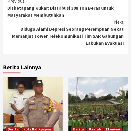
Continue
Previous
Disketapang Kukar: Distribusi 308 Ton Beras untuk
Reading
Masyarakat Membutuhkan
Next
Diduga Alami Depresi Seorang Perempuan Nekat
Memanjat Tower Telekomunikasi Tim SAR Gabungan
Lakukan Evakuasi
Berita Lainnya
Berita
Kota Balikpapan
Berita
Daerah
Ekonomi