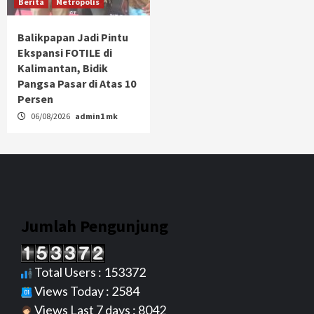
Berita
Metropolis
Balikpapan Jadi Pintu
Ekspansi FOTILE di
Kalimantan, Bidik
Pangsa Pasar di Atas 10
Persen
06/08/2026
admin1 mk
Jumlah Pengunjung
Total Users : 153372
Views Today : 2584
Views Last 7 days : 8042