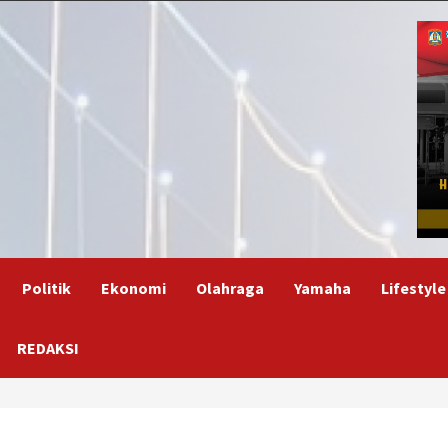
Politik
Ekonomi
Olahraga
Yamaha
Lifestyle
REDAKSI