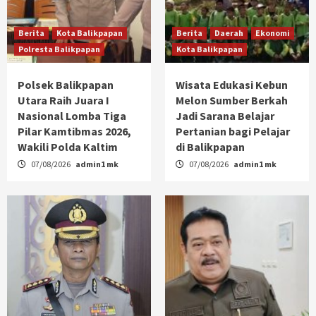
Berita
Kota Balikpapan
Berita
Daerah
Ekonomi
Polresta Balikpapan
Kota Balikpapan
Polsek Balikpapan
Wisata Edukasi Kebun
Utara Raih Juara I
Melon Sumber Berkah
Nasional Lomba Tiga
Jadi Sarana Belajar
Pilar Kamtibmas 2026,
Pertanian bagi Pelajar
Wakili Polda Kaltim
di Balikpapan
07/08/2026
admin1 mk
07/08/2026
admin1 mk