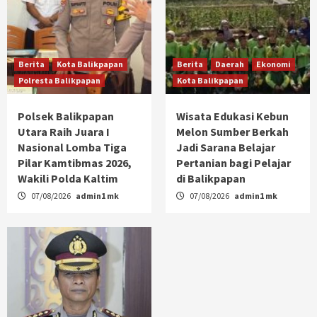
Berita
Kota Balikpapan
Berita
Daerah
Ekonomi
Polresta Balikpapan
Kota Balikpapan
Polsek Balikpapan
Wisata Edukasi Kebun
Utara Raih Juara I
Melon Sumber Berkah
Nasional Lomba Tiga
Jadi Sarana Belajar
Pilar Kamtibmas 2026,
Pertanian bagi Pelajar
Wakili Polda Kaltim
di Balikpapan
07/08/2026
admin1 mk
07/08/2026
admin1 mk