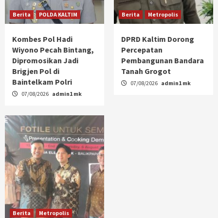
Berita
POLDA KALTIM
Berita
Metropolis
Kombes Pol Hadi
DPRD Kaltim Dorong
Wiyono Pecah Bintang,
Percepatan
Dipromosikan Jadi
Pembangunan Bandara
Brigjen Pol di
Tanah Grogot
Baintelkam Polri
07/08/2026
admin1 mk
07/08/2026
admin1 mk
Berita
Metropolis