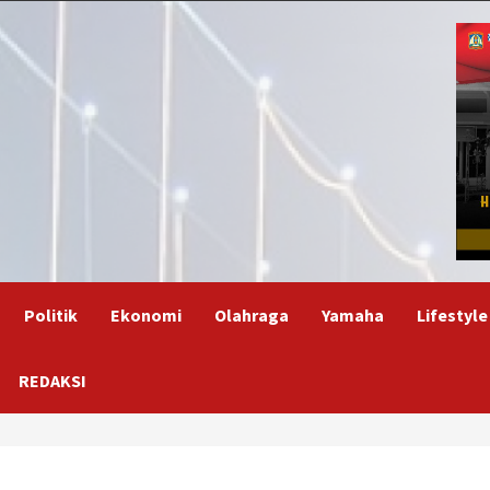
Politik
Ekonomi
Olahraga
Yamaha
Lifestyle
REDAKSI