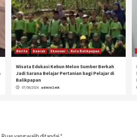
Berita
Daerah
Ekonomi
Kota Balikpapan
Wisata Edukasi Kebun Melon Sumber Berkah
a
Jadi Sarana Belajar Pertanian bagi Pelajar di
Balikpapan
07/08/2026
admin1 mk
.
Ruas yang wajib ditandai
*