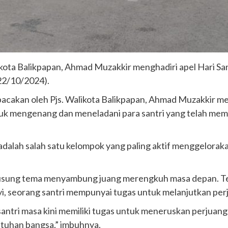
ikota Balikpapan, Ahmad Muzakkir menghadiri apel Hari Sa
22/10/2024).
cakan oleh Pjs. Walikota Balikpapan, Ahmad Muzakkir men
tuk mengenang dan meneladani para santri yang telah m
adalah salah satu kelompok yang paling aktif menggelorak
gusung tema menyambung juang merengkuh masa depan. Tem
yi, seorang santri mempunyai tugas untuk melanjutkan perju
antri masa kini memiliki tugas untuk meneruskan perjuang
utuhan bangsa,” imbuhnya.