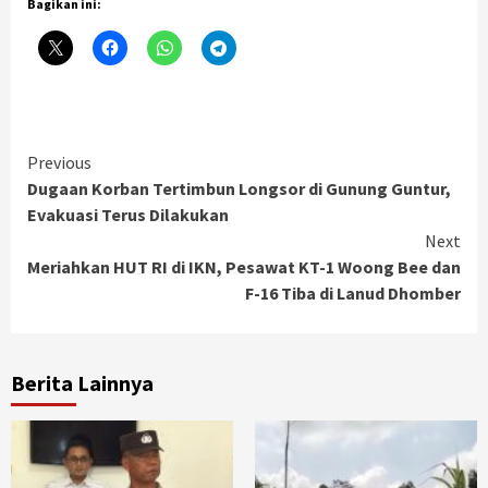
Bagikan ini:
Continue
Previous
Dugaan Korban Tertimbun Longsor di Gunung Guntur,
Reading
Evakuasi Terus Dilakukan
Next
Meriahkan HUT RI di IKN, Pesawat KT-1 Woong Bee dan
F-16 Tiba di Lanud Dhomber
Berita Lainnya