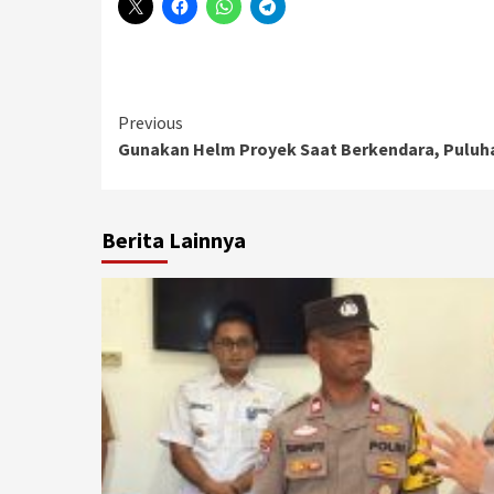
Continue
Previous
Gunakan Helm Proyek Saat Berkendara, Puluhan
Reading
Berita Lainnya