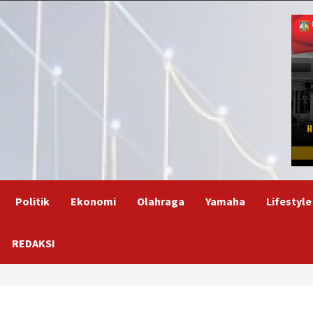
Politik
Ekonomi
Olahraga
Yamaha
Lifestyle
REDAKSI