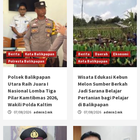
Berita
Kota Balikpapan
Berita
Daerah
Ekonomi
Polresta Balikpapan
Kota Balikpapan
Polsek Balikpapan
Wisata Edukasi Kebun
Utara Raih Juara I
Melon Sumber Berkah
Nasional Lomba Tiga
Jadi Sarana Belajar
Pilar Kamtibmas 2026,
Pertanian bagi Pelajar
Wakili Polda Kaltim
di Balikpapan
07/08/2026
admin1 mk
07/08/2026
admin1 mk