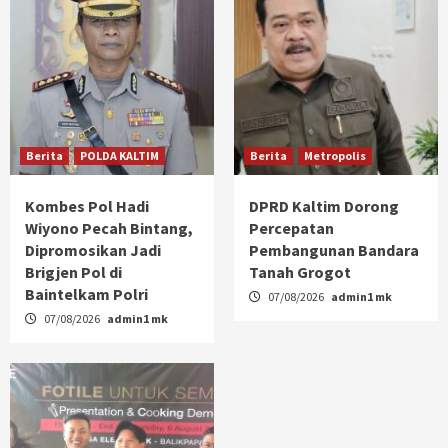
Berita
POLDA KALTIM
Berita
Metropolis
Kombes Pol Hadi
DPRD Kaltim Dorong
Wiyono Pecah Bintang,
Percepatan
Dipromosikan Jadi
Pembangunan Bandara
Brigjen Pol di
Tanah Grogot
Baintelkam Polri
07/08/2026
admin1 mk
07/08/2026
admin1 mk