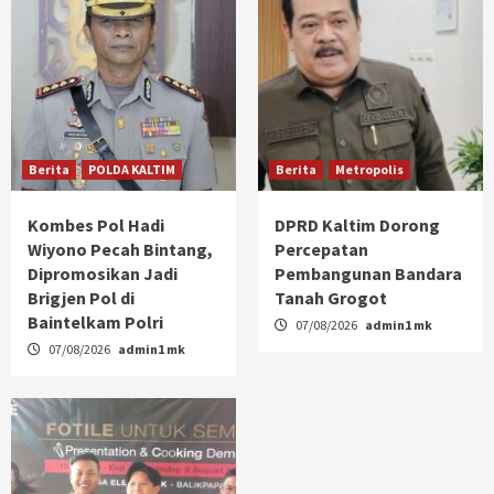
Berita
POLDA KALTIM
Berita
Metropolis
Kombes Pol Hadi
DPRD Kaltim Dorong
Wiyono Pecah Bintang,
Percepatan
Dipromosikan Jadi
Pembangunan Bandara
Brigjen Pol di
Tanah Grogot
Baintelkam Polri
07/08/2026
admin1 mk
07/08/2026
admin1 mk