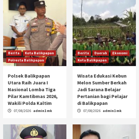
Berita
Kota Balikpapan
Berita
Daerah
Ekonomi
Polresta Balikpapan
Kota Balikpapan
Polsek Balikpapan
Wisata Edukasi Kebun
Utara Raih Juara I
Melon Sumber Berkah
Nasional Lomba Tiga
Jadi Sarana Belajar
Pilar Kamtibmas 2026,
Pertanian bagi Pelajar
Wakili Polda Kaltim
di Balikpapan
07/08/2026
admin1 mk
07/08/2026
admin1 mk