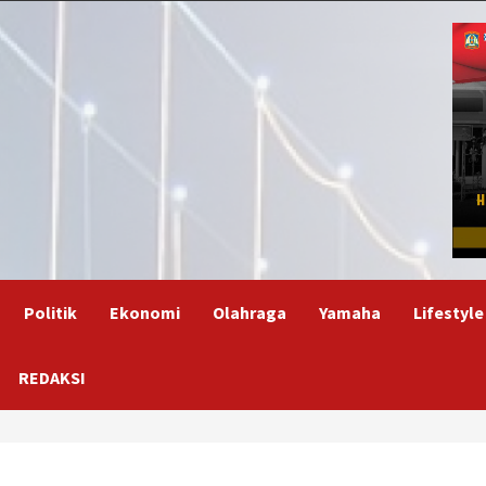
Politik
Ekonomi
Olahraga
Yamaha
Lifestyle
REDAKSI