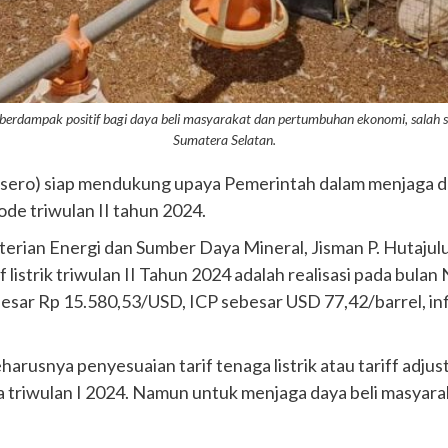
au berdampak positif bagi daya beli masyarakat dan pertumbuhan ekonomi, sala
Sumatera Selatan.
sero) siap mendukung upaya Pemerintah dalam menjaga d
iode triwulan II tahun 2024.
terian Energi dan Sumber Daya Mineral, Jisman P. Hutaj
 listrik triwulan II Tahun 2024 adalah realisasi pada bu
ebesar Rp 15.580,53/USD, ICP sebesar USD 77,42/barrel, in
arusnya penyesuaian tarif tenaga listrik atau tariff adj
a triwulan I 2024. Namun untuk menjaga daya beli masyarak