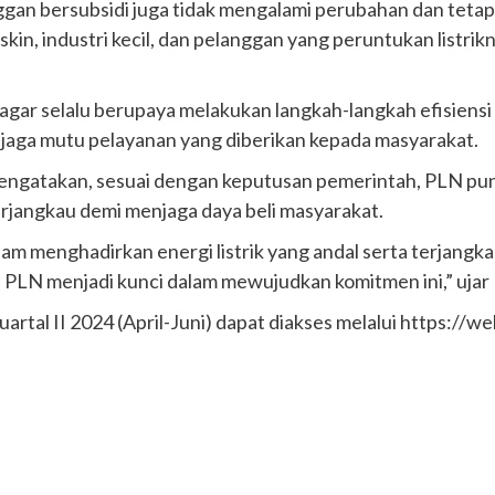
ggan bersubsidi juga tidak mengalami perubahan dan tetap d
kin, industri kecil, dan pelanggan yang peruntukan listrik
r selalu berupaya melakukan langkah-langkah efisiensi
enjaga mutu pelayanan yang diberikan kepada masyarakat.
ngatakan, sesuai dengan keputusan pemerintah, PLN pu
erjangkau demi menjaga daya beli masyarakat.
m menghadirkan energi listrik yang andal serta terjangka
ukan PLN menjadi kunci dalam mewujudkan komitmen ini,” uj
 kuartal II 2024 (April-Juni) dapat diakses melalui https://