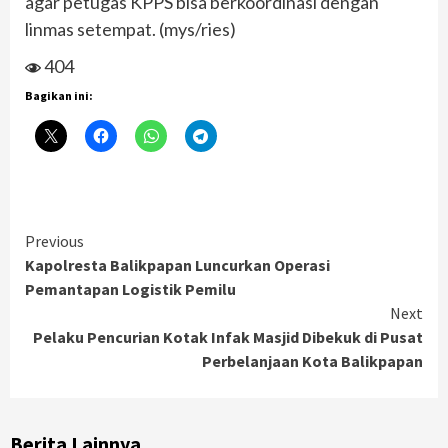
agar petugas KPPS bisa berkoordinasi dengan
linmas setempat. (mys/ries)
404
Bagikan ini:
Continue
Previous
Kapolresta Balikpapan Luncurkan Operasi
Reading
Pemantapan Logistik Pemilu
Next
Pelaku Pencurian Kotak Infak Masjid Dibekuk di Pusat
Perbelanjaan Kota Balikpapan
Berita Lainnya