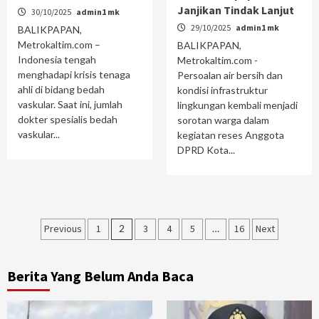
Janjikan Tindak Lanjut
30/10/2025
admin1 mk
29/10/2025
admin1 mk
BALIKPAPAN,
Metrokaltim.com –
BALIKPAPAN,
Indonesia tengah
Metrokaltim.com -
menghadapi krisis tenaga
Persoalan air bersih dan
ahli di bidang bedah
kondisi infrastruktur
vaskular. Saat ini, jumlah
lingkungan kembali menjadi
dokter spesialis bedah
sorotan warga dalam
vaskular...
kegiatan reses Anggota
DPRD Kota...
Paginasi
Previous
1
2
3
4
5
…
16
Next
pos
Berita Yang Belum Anda Baca