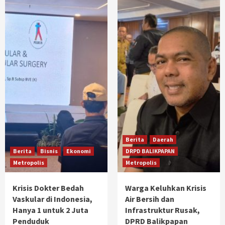
Berita
Daerah
Berita
Bisnis
Ekonomi
DRPD BALIKPAPAN
Metropolis
Metropolis
Krisis Dokter Bedah
Warga Keluhkan Krisis
Vaskular di Indonesia,
Air Bersih dan
Hanya 1 untuk 2 Juta
Infrastruktur Rusak,
Penduduk
DPRD Balikpapan