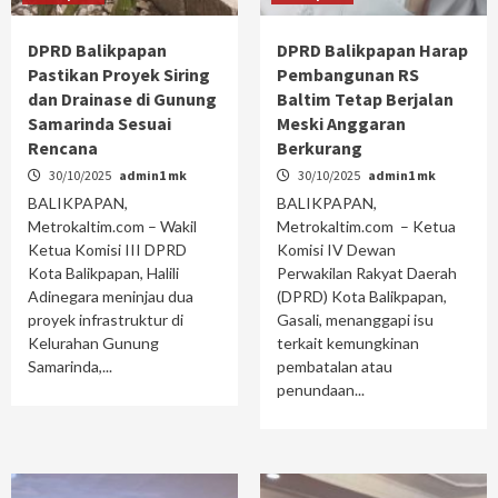
DPRD Balikpapan
DPRD Balikpapan Harap
Pastikan Proyek Siring
Pembangunan RS
dan Drainase di Gunung
Baltim Tetap Berjalan
Samarinda Sesuai
Meski Anggaran
Rencana
Berkurang
30/10/2025
admin1 mk
30/10/2025
admin1 mk
BALIKPAPAN,
BALIKPAPAN,
Metrokaltim.com – Wakil
Metrokaltim.com – Ketua
Ketua Komisi III DPRD
Komisi IV Dewan
Kota Balikpapan, Halili
Perwakilan Rakyat Daerah
Adinegara meninjau dua
(DPRD) Kota Balikpapan,
proyek infrastruktur di
Gasali, menanggapi isu
Kelurahan Gunung
terkait kemungkinan
Samarinda,...
pembatalan atau
penundaan...