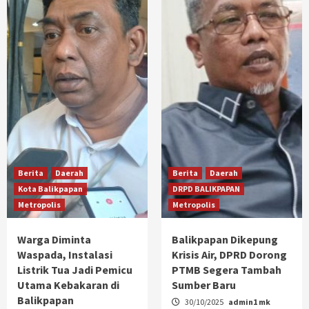
Berita
Daerah
Berita
Daerah
Kota Balikpapan
DRPD BALIKPAPAN
Metropolis
Metropolis
Warga Diminta
Balikpapan Dikepung
Waspada, Instalasi
Krisis Air, DPRD Dorong
Listrik Tua Jadi Pemicu
PTMB Segera Tambah
Utama Kebakaran di
Sumber Baru
Balikpapan
30/10/2025
admin1 mk