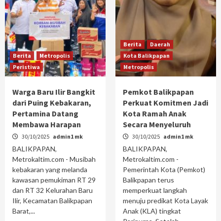
Berita
Daerah
Berita
Metropolis
Kota Balikpapan
Peristiwa
Metropolis
Warga Baru Ilir Bangkit
Pemkot Balikpapan
dari Puing Kebakaran,
Perkuat Komitmen Jadi
Pertamina Datang
Kota Ramah Anak
Membawa Harapan
Secara Menyeluruh
30/10/2025
admin1 mk
30/10/2025
admin1 mk
BALIKPAPAN,
BALIKPAPAN,
Metrokaltim.com - Musibah
Metrokaltim.com -
kebakaran yang melanda
Pemerintah Kota (Pemkot)
kawasan pemukiman RT 29
Balikpapan terus
dan RT 32 Kelurahan Baru
memperkuat langkah
Ilir, Kecamatan Balikpapan
menuju predikat Kota Layak
Barat,...
Anak (KLA) tingkat