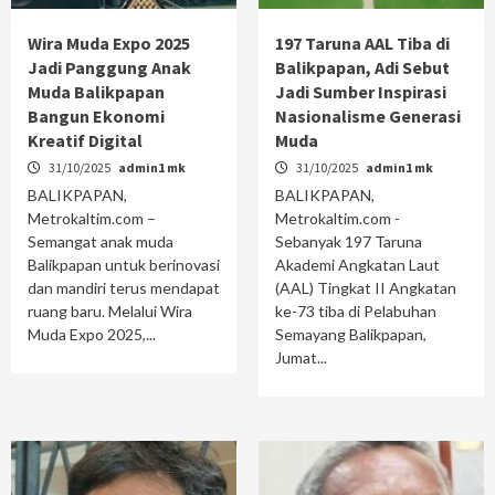
Wira Muda Expo 2025
197 Taruna AAL Tiba di
Jadi Panggung Anak
Balikpapan, Adi Sebut
Muda Balikpapan
Jadi Sumber Inspirasi
Bangun Ekonomi
Nasionalisme Generasi
Kreatif Digital
Muda
31/10/2025
admin1 mk
31/10/2025
admin1 mk
BALIKPAPAN,
BALIKPAPAN,
Metrokaltim.com –
Metrokaltim.com -
Semangat anak muda
Sebanyak 197 Taruna
Balikpapan untuk berinovasi
Akademi Angkatan Laut
dan mandiri terus mendapat
(AAL) Tingkat II Angkatan
ruang baru. Melalui Wira
ke-73 tiba di Pelabuhan
Muda Expo 2025,...
Semayang Balikpapan,
Jumat...