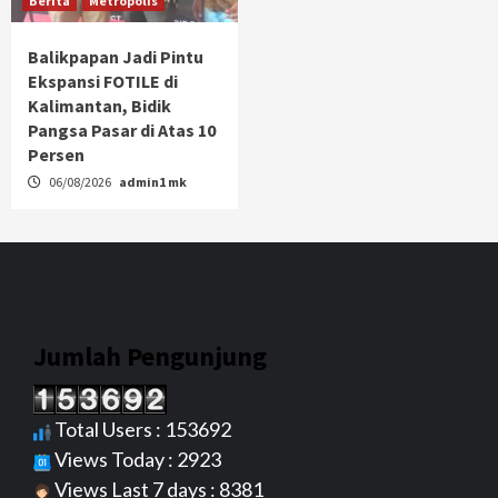
Berita
Metropolis
Balikpapan Jadi Pintu
Ekspansi FOTILE di
Kalimantan, Bidik
Pangsa Pasar di Atas 10
Persen
06/08/2026
admin1 mk
Jumlah Pengunjung
Total Users : 153692
Views Today : 2923
Views Last 7 days : 8381