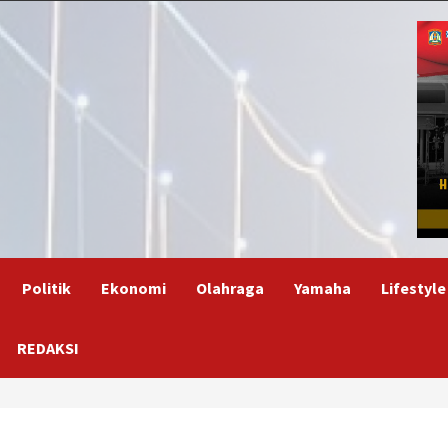
Politik
Ekonomi
Olahraga
Yamaha
Lifestyle
REDAKSI