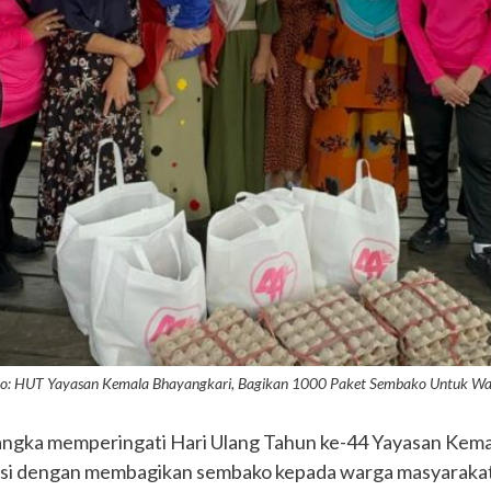
o: HUT Yayasan Kemala Bhayangkari, Bagikan 1000 Paket Sembako Untuk W
angka memperingati Hari Ulang Tahun ke-44 Yayasan Kemal
sasi dengan membagikan sembako kepada warga masyarakat