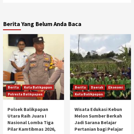
Berita Yang Belum Anda Baca
Berita
Kota Balikpapan
Berita
Daerah
Ekonomi
Polresta Balikpapan
Kota Balikpapan
Polsek Balikpapan
Wisata Edukasi Kebun
Utara Raih Juara I
Melon Sumber Berkah
Nasional Lomba Tiga
Jadi Sarana Belajar
Pilar Kamtibmas 2026,
Pertanian bagi Pelajar