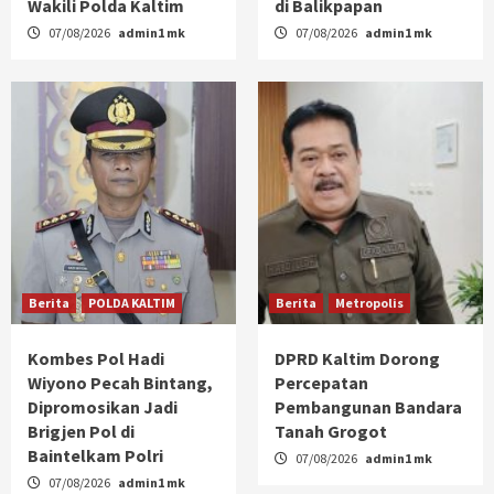
Wakili Polda Kaltim
di Balikpapan
07/08/2026
admin1 mk
07/08/2026
admin1 mk
Berita
POLDA KALTIM
Berita
Metropolis
Kombes Pol Hadi
DPRD Kaltim Dorong
Wiyono Pecah Bintang,
Percepatan
Dipromosikan Jadi
Pembangunan Bandara
Brigjen Pol di
Tanah Grogot
Baintelkam Polri
07/08/2026
admin1 mk
07/08/2026
admin1 mk