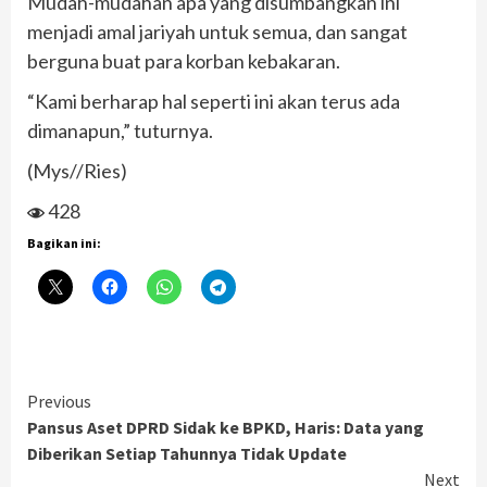
Mudah-mudahan apa yang disumbangkan ini
menjadi amal jariyah untuk semua, dan sangat
berguna buat para korban kebakaran.
“Kami berharap hal seperti ini akan terus ada
dimanapun,” tuturnya.
(Mys//Ries)
428
Bagikan ini:
Continue
Previous
Pansus Aset DPRD Sidak ke BPKD, Haris: Data yang
Reading
Diberikan Setiap Tahunnya Tidak Update
Next