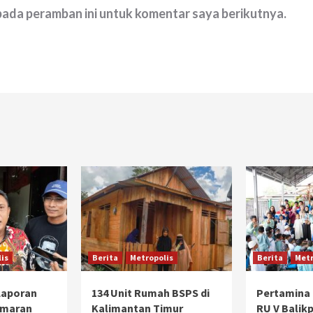
 pada peramban ini untuk komentar saya berikutnya.
is
Berita
Metropolis
Berita
Metr
 Laporan
134 Unit Rumah BSPS di
Pertamina 
emaran
Kalimantan Timur
RU V Balik