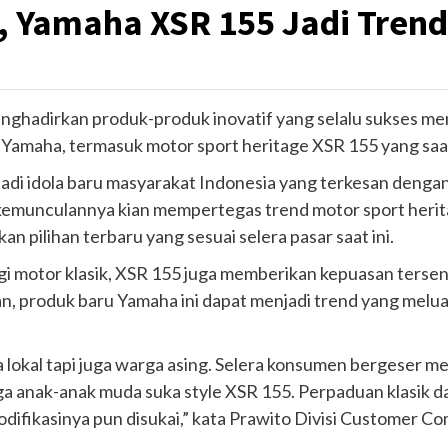
k, Yamaha XSR 155 Jadi Tren
ghadirkan produk-produk inovatif yang selalu sukses menj
 Yamaha, termasuk motor sport heritage XSR 155 yang saat 
adi idola baru masyarakat Indonesia yang terkesan dengan
an kemunculannya kian mempertegas trend motor sport her
 pilihan terbaru yang sesuai selera pasar saat ini.
 motor klasik, XSR 155 juga memberikan kepuasan tersen
, produk baru Yamaha ini dapat menjadi trend yang meluas
 lokal tapi juga warga asing. Selera konsumen bergeser me
uga anak-anak muda suka style XSR 155. Perpaduan klasik d
difikasinya pun disukai,” kata Prawito Divisi Customer C