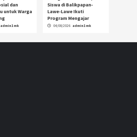
sial dan
Siswa di Balikpapan-
u untuk Warga
Lawe-Lawe Ikuti
ang
Program Mengajar
admin1 mk
04/08/2026
admin1 mk