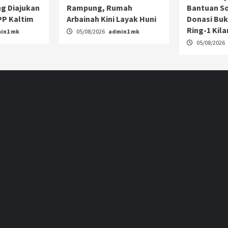
g Diajukan
Rampung, Rumah
Bantuan So
P Kaltim
Arbainah Kini Layak Huni
Donasi Buk
Ring-1 Kil
in1 mk
05/08/2026
admin1 mk
05/08/2026