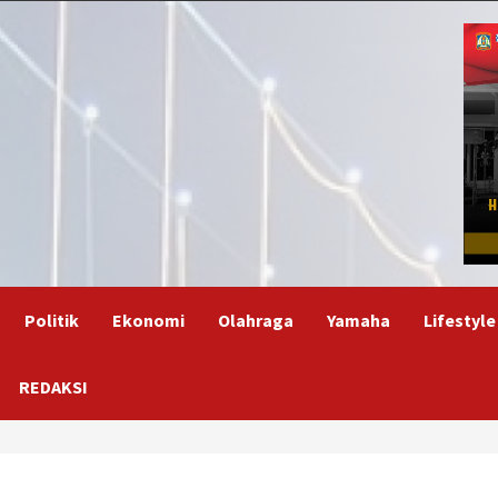
Politik
Ekonomi
Olahraga
Yamaha
Lifestyle
REDAKSI