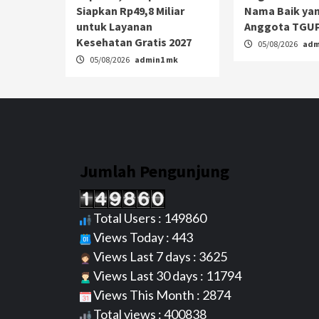
Siapkan Rp49,8 Miliar
Nama Baik yan
untuk Layanan
Anggota TGUP
Kesehatan Gratis 2027
05/08/2026
adm
05/08/2026
admin1 mk
Jumlah Pengunjung
Total Users : 149860
Views Today : 443
Views Last 7 days : 3625
Views Last 30 days : 11794
Views This Month : 2874
Total views : 400838