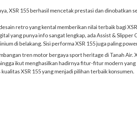
ya, XSR 155 berhasil mencetak prestasi dan dinobatkan s
sain retro yang kental memberikan nilai terbaik bagi XSR. L
gital yang punya info sangat lengkap, ada Assist & Slippe
m di belakang. Sisi performa XSR 155 juga paling powerful
angan tren motor bergaya sport heritage di Tanah Air. X
ingga ikut menghasilkan hadirnya fitur-fitur modern yang
 kualitas XSR 155 yang menjadi pilihan terbaik konsumen.