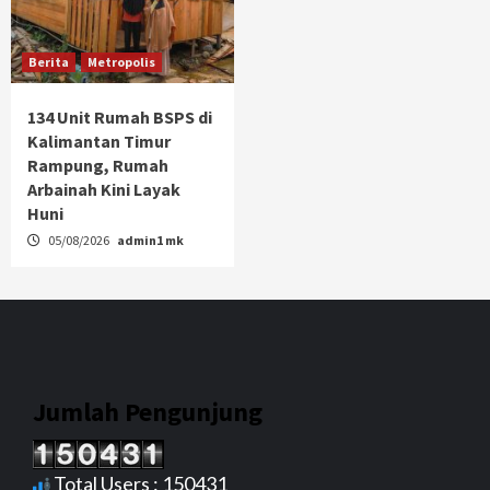
Berita
Metropolis
134 Unit Rumah BSPS di
Kalimantan Timur
Rampung, Rumah
Arbainah Kini Layak
Huni
05/08/2026
admin1 mk
Jumlah Pengunjung
Total Users : 150431