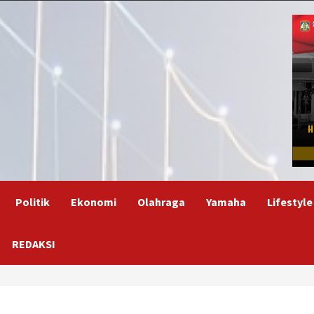
Politik
Ekonomi
Olahraga
Yamaha
Lifestyle
REDAKSI