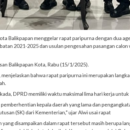
a Balikpapan menggelar rapat paripurna dengan dua ag
atan 2021-2025 dan usulan pengesahan pasangan calon wali 
san Balikpapan Kota, Rabu (15/1/2025).
, menjelaskan bahwa rapat paripurna ini merupakan lang
ah.
ilkada, DPRD memiliki waktu maksimal lima hari kerja untu
es pemberhentian kepala daerah yang lama dan pengangkata
tusan (SK) dari Kementerian,” ujar Alwi usai rapat
n yang disampaikan dalam rapat tersebut masih berupa lan