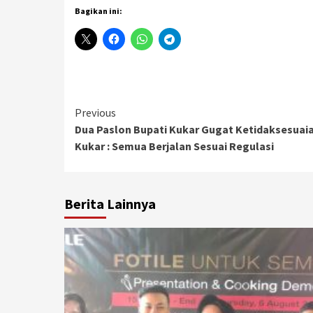
Bagikan ini:
Continue
Previous
Dua Paslon Bupati Kukar Gugat Ketidaksesuai
Reading
Kukar : Semua Berjalan Sesuai Regulasi
Berita Lainnya