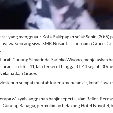
eras yang mengguyur Kota Balikpapan sejak Senin (20/5) 
 nyawa seorang siswi SMK Nusantara bernama Grace. Grace 
.
ta. Lurah Gunung Samarinda, Sarjoko Wiyono, menjelaskan ba
aluran air di RT 41, lalu terseret hingga RT 43 sejauh 30 m
nyelamatkan Grace.
. Meskipun sempat muntah karena menelan air, kondisinya 
rapa wilayah langganan banjir seperti Jalan Beller. Berda
 Gunung Bahagia, permukiman belakang Hotel Novotel, hin