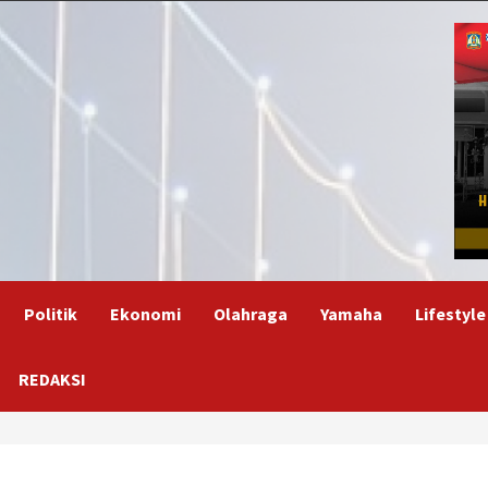
Politik
Ekonomi
Olahraga
Yamaha
Lifestyle
REDAKSI