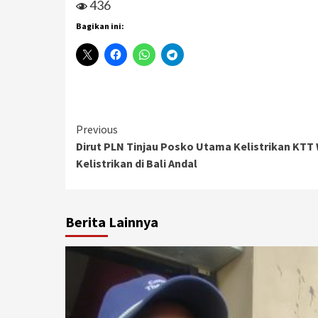
436
Bagikan ini:
Continue
Previous
Dirut PLN Tinjau Posko Utama Kelistrikan KTT
Reading
Kelistrikan di Bali Andal
Berita Lainnya