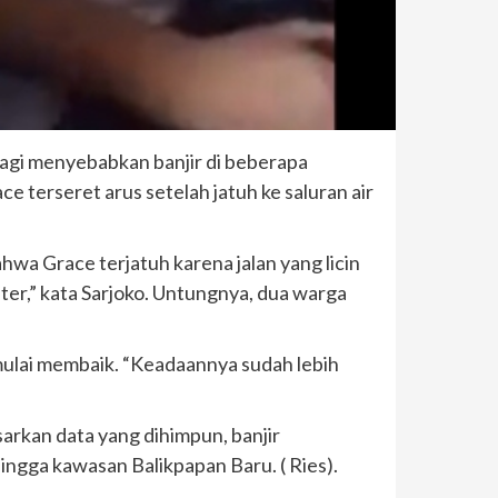
pagi menyebabkan banjir di beberapa
terseret arus setelah jatuh ke saluran air
hwa Grace terjatuh karena jalan yang licin
eter,” kata Sarjoko. Untungnya, dua warga
mulai membaik. “Keadaannya sudah lebih
sarkan data yang dihimpun, banjir
gga kawasan Balikpapan Baru. ( Ries).