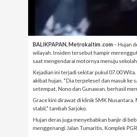
BALIKPAPAN, Metrokaltim .com
– Hujan d
wilayah. Insiden tersebut hampir merenggut
saat mengendarai motornya menuju sekolah
Kejadian ini terjadi sekitar pukul 07.00 Wi
akibat hujan. “Dia terpeleset dan masuk ke s
setempat, Nono dan Gunawan, berhasil me
Grace kini dirawat di klinik SMK Nusantara
stabil,” tambah Sarjoko.
Hujan deras juga menyebabkan banjir di bebe
menggenangi Jalan Tumaritis, Komplek PGRI