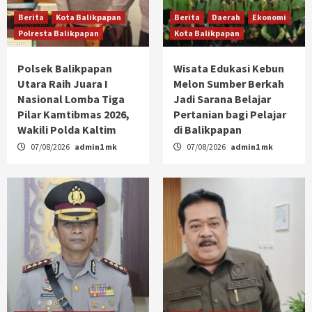
Berita
Kota Balikpapan
Berita
Daerah
Ekonomi
Polresta Balikpapan
Kota Balikpapan
Polsek Balikpapan
Wisata Edukasi Kebun
Utara Raih Juara I
Melon Sumber Berkah
Nasional Lomba Tiga
Jadi Sarana Belajar
Pilar Kamtibmas 2026,
Pertanian bagi Pelajar
Wakili Polda Kaltim
di Balikpapan
07/08/2026
admin1 mk
07/08/2026
admin1 mk