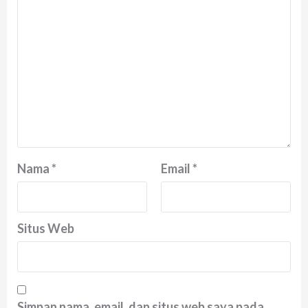
Nama
*
Email
*
Situs Web
Simpan nama, email, dan situs web saya pada