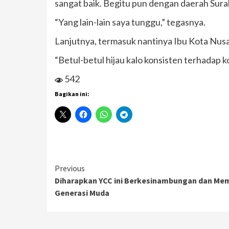
sangat baik. Begitu pun dengan daerah Sura
“Yang lain-lain saya tunggu,” tegasnya.
Lanjutnya, termasuk nantinya Ibu Kota Nusan
“Betul-betul hijau kalo konsisten terhadap
542
Bagikan ini:
Continue
Previous
Diharapkan YCC ini Berkesinambungan dan Memb
Reading
Generasi Muda