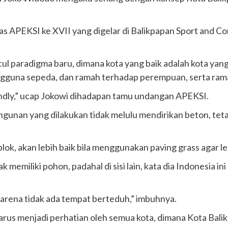
as APEKSI ke XVII yang digelar di Balikpapan Sport and 
ul paradigma baru, dimana kota yang baik adalah kota yan
ngguna sepeda, dan ramah terhadap perempuan, serta ram
iendly,” ucap Jokowi dihadapan tamu undangan APEKSI.
ngunan yang dilakukan tidak melulu mendirikan beton, tet
, akan lebih baik bila menggunakan paving grass agar lebi
emiliki pohon, padahal di sisi lain, kata dia Indonesia ini
karena tidak ada tempat berteduh,” imbuhnya.
rus menjadi perhatian oleh semua kota, dimana Kota Bali