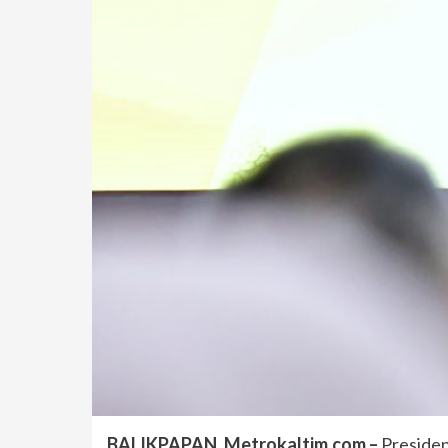
BALIKPAPAN, Metrokaltim.com –
Presiden