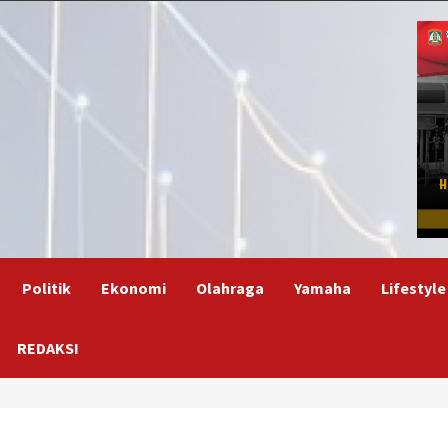
Politik
Ekonomi
Olahraga
Yamaha
Lifestyle
REDAKSI