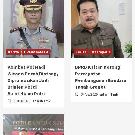
Berita
POLDA KALTIM
Berita
Metropolis
Kombes Pol Hadi
DPRD Kaltim Dorong
Wiyono Pecah Bintang,
Percepatan
Dipromosikan Jadi
Pembangunan Bandara
Brigjen Pol di
Tanah Grogot
Baintelkam Polri
07/08/2026
admin1 mk
07/08/2026
admin1 mk