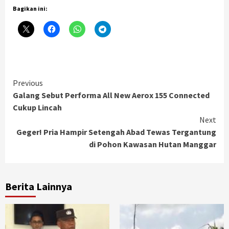
Bagikan ini:
Continue
Previous
Galang Sebut Performa All New Aerox 155 Connected
Reading
Cukup Lincah
Next
Geger! Pria Hampir Setengah Abad Tewas Tergantung
di Pohon Kawasan Hutan Manggar
Berita Lainnya