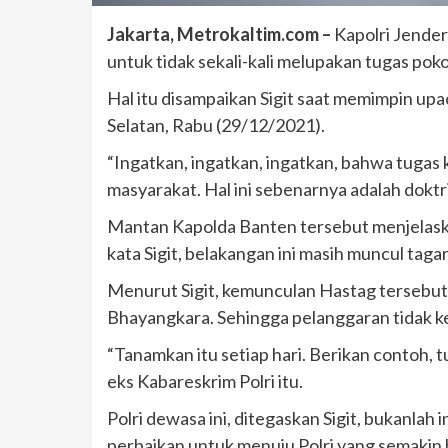
Jakarta, Metrokaltim.com –
Kapolri Jender
untuk tidak sekali-kali melupakan tugas po
Hal itu disampaikan Sigit saat memimpin upa
Selatan, Rabu (29/12/2021).
“Ingatkan, ingatkan, ingatkan, bahwa tugas
masyarakat. Hal ini sebenarnya adalah doktrin
Mantan Kapolda Banten tersebut menjelaskan
kata Sigit, belakangan ini masih muncul tagar
Menurut Sigit, kemunculan Hastag tersebut 
Bhayangkara. Sehingga pelanggaran tidak ke
“Tanamkan itu setiap hari. Berikan contoh, 
eks Kabareskrim Polri itu.
Polri dewasa ini, ditegaskan Sigit, bukanlah
perbaikan untuk menuju Polri yang semakin b