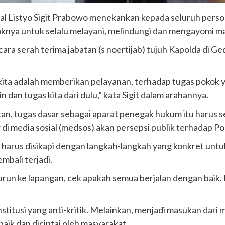
al Listyo Sigit Prabowo menekankan kepada seluruh perso
koknya untuk selalu melayani, melindungi dan mengayomi m
cara serah terima jabatan (s noertijab) tujuh Kapolda di 
 kita adalah memberikan pelayanan, terhadap tugas pokok 
 dan tugas kita dari dulu,” kata Sigit dalam arahannya.
, tugas dasar sebagai aparat penegak hukum itu harus se
 di media sosial (medsos) akan persepsi publik terhadap Pol
harus disikapi dengan langkah-langkah yang konkret untuk
mbali terjadi.
turun ke lapangan, cek apakah semua berjalan dengan baik. 
 institusi yang anti-kritik. Melainkan, menjadi masukan dar
aik dan dicintai oleh masyarakat.