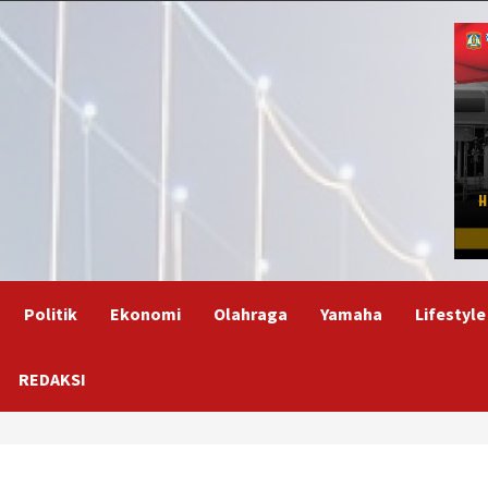
Politik
Ekonomi
Olahraga
Yamaha
Lifestyle
REDAKSI