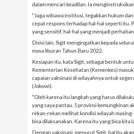
dalam mencari keadilan. Ia menginstruksika
“Jaga wibawa institusi, tegakkan hukum dan 
cepat respons terhadap hal-hal seperti itu
yang sensitif, hal-hal yang menjadi perhatia
Disisi lain, Sigit mengingatkan kepada selu
masa liburan Tahun Baru 2022.
Kesiapan itu, kata Sigit, sebagai bentuk u
Kementerian Kesehatan (Kemenkes) masuk ke
capaian vaksinasi di wilayahnya untuk seg
(Jokowi).
“Oleh karena itu langkah yang harus dilakuk
yang saya pantau. 5 provinsi kemungkinan ak
rekan-rekan melihat kondisi wilayah masing-
bisa dilaksanakan. Karena itu yang bisa kita
Dengan vaksinasi, menurut Sigit, hal itu ak