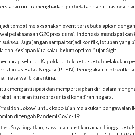
i persiapan untuk menghadapi perhelatan event nasional da
jadi tempat melaksanakan event tersebut siapkan dengan b
awal pelaksanaan G20 presidensi. Indonesia mendapatkan 
 sukses. Jaga jangan sampai terjadi konflik, letupan yang
dan Kesiapan kita kalau belum optimal,” ujar Sigit.
 berharap seluruh Kapolda untuk betul-betul melakukan pe
 Pos Lintas Batas Negara (PLBN). Penegakan protokol kes
a, masa wajib karantina.
untuk mengantisipasi dan mempersiapkan diri dalam mengha
kat lantaran itu representasi kehadiran negara.
Presiden Jokowi untuk kepolisian melakukan pengawalan ikli
mian di tengah Pandemi Covid-19.
tasi. Saya ingatkan, kawal dan pastikan aman hingga betu