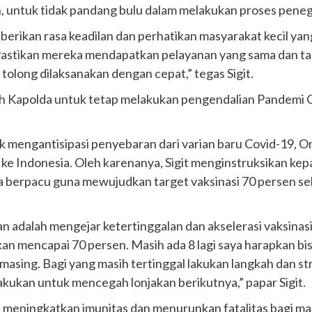
n, untuk tidak pandang bulu dalam melakukan proses pene
berikan rasa keadilan dan perhatikan masyarakat kecil yang
. Pastikan mereka mendapatkan pelayanan yang sama dan t
n tolong dilaksanakan dengan cepat,” tegas Sigit.
ruh Kapolda untuk tetap melakukan pengendalian Pandemi C
ntuk mengantisipasi penyebaran dari varian baru Covid-19,
 Indonesia. Oleh karenanya, Sigit menginstruksikan kep
era berpacu guna mewujudkan target vaksinasi 70 persen 
an adalah mengejar ketertinggalan dan akselerasi vaksinasi
an mencapai 70 persen. Masih ada 8 lagi saya harapkan bi
masing. Bagi yang masih tertinggal lakukan langkah dan str
 lakukan untuk mencegah lonjakan berikutnya,” papar Sigit.
an meningkatkan imunitas dan menurunkan fatalitas bagi ma